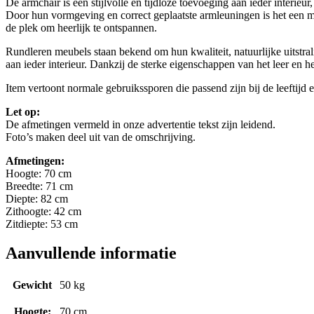
De armchair is een stijlvolle en tijdloze toevoeging aan ieder interieu
Door hun vormgeving en correct geplaatste armleuningen is het een meube
de plek om heerlijk te ontspannen.
Rundleren meubels staan bekend om hun kwaliteit, natuurlijke uitstral
aan ieder interieur. Dankzij de sterke eigenschappen van het leer en 
Item vertoont normale gebruikssporen die passend zijn bij de leeftijd en
Let op:
De afmetingen vermeld in onze advertentie tekst zijn leidend.
Foto’s maken deel uit van de omschrijving.
Afmetingen:
Hoogte: 70 cm
Breedte: 71 cm
Diepte: 82 cm
Zithoogte: 42 cm
Zitdiepte: 53 cm
Aanvullende informatie
Gewicht
50 kg
Hoogte:
70 cm