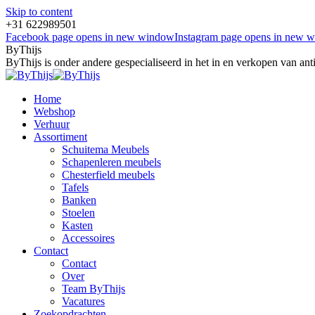
Skip to content
+31 622989501
Facebook page opens in new window
Instagram page opens in new 
ByThijs
ByThijs is onder andere gespecialiseerd in het in en verkopen van an
Home
Webshop
Verhuur
Assortiment
Schuitema Meubels
Schapenleren meubels
Chesterfield meubels
Tafels
Banken
Stoelen
Kasten
Accessoires
Contact
Contact
Over
Team ByThijs
Vacatures
Zoekopdrachten