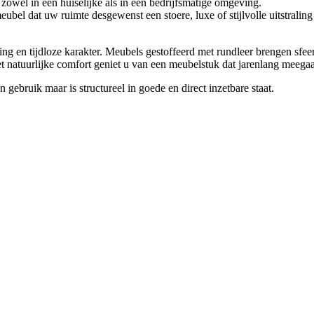
r, zowel in een huiselijke als in een bedrijfsmatige omgeving.
l dat uw ruimte desgewenst een stoere, luxe of stijlvolle uitstraling ge
ing en tijdloze karakter. Meubels gestoffeerd met rundleer brengen sfe
het natuurlijke comfort geniet u van een meubelstuk dat jarenlang meega
 gebruik maar is structureel in goede en direct inzetbare staat.