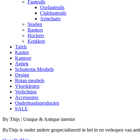
Fauteuils
Oorfauteuils
Clubfauteuils
Armchairs
Stoelen
Banken
Hockers
Krukken
Tafels
Kasten
Kantoor
Antiek
Schuitema Meubels
Design
Rotan meubels
Vloerkleden
Verlichting
Accessoires
Onderhoudsproducten
SALE
By Thijs | Unique & Antique interior
ByThijs is onder andere gespecialiseerd in het in en verkopen van an