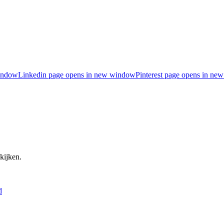
indow
Linkedin page opens in new window
Pinterest page opens in n
kijken.
d