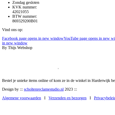
Zondag gesloten
KVK nummer:
42021055
BTW nummer:
869329200B01
Vind ons op:
Facebook page opens in new window
YouTube page opens in new w
in new window
By Thijs Webshop
Bestel je unieke items online of kom ze in de winkel in Harderwijk be
Design by :::
scholtenreclamestudio.nl
2023 :::
Algemene voorwaarden
I
Verzenden en bezorgen
I
Privacybelei