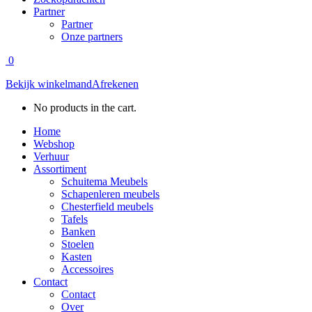
Partner
Partner
Onze partners
0
Bekijk winkelmand
Afrekenen
No products in the cart.
Home
Webshop
Verhuur
Assortiment
Schuitema Meubels
Schapenleren meubels
Chesterfield meubels
Tafels
Banken
Stoelen
Kasten
Accessoires
Contact
Contact
Over