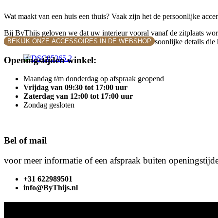
Wat maakt van een huis een thuis? Vaak zijn het de persoonlijke acce
Bij ByThijs geloven we dat uw interieur vooral vanaf de zitplaats wor
op de rest van de ruimte, de accessoires en de persoonlijke details die
BEKIJK ONZE ACCESSOIRES IN DE WEBSHOP
Openingstijden winkel:
Maandag t/m donderdag op afspraak geopend
Vrijdag van 09:30 tot 17:00 uur
Zaterdag van 12:00 tot 17:00 uur
Zondag gesloten
Bel of mail
voor meer informatie of een afspraak buiten openingstijd
+31 622989501
info@ByThijs.nl
B
By Thijs | Unique & Antique interior