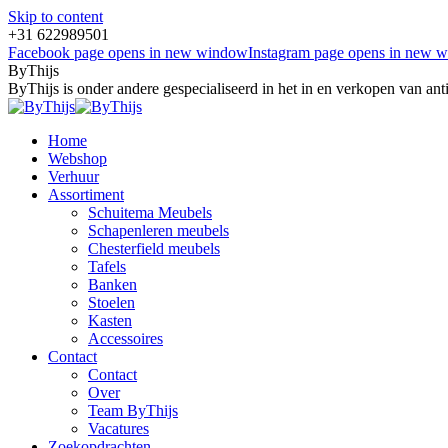
Skip to content
+31 622989501
Facebook page opens in new window
Instagram page opens in new 
ByThijs
ByThijs is onder andere gespecialiseerd in het in en verkopen van an
Home
Webshop
Verhuur
Assortiment
Schuitema Meubels
Schapenleren meubels
Chesterfield meubels
Tafels
Banken
Stoelen
Kasten
Accessoires
Contact
Contact
Over
Team ByThijs
Vacatures
Zoekopdrachten