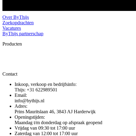
ByThijs is onder andere gespecialiseerd in het in en verkopen van an
Over ByThijs
Zoekopdrachten
Vacatures
ByThijs partnerschap
Producten
Contact
Inkoop, verkoop en bedrijfsinfo:
Thijs: +31 622989501
Email:
info@bythijs.nl
Adres:
Prins Mauritslaan 46, 3843 AJ Harderwijk
Openingstijden:
Maandag t/m donderdag op afspraak geopend
Vrijdag van 09:30 tot 17:00 uur
Zaterdag van 12:00 tot 17:00 uur