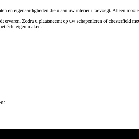
nten en eigenaardigheden die u aan uw interieur toevoegt. Alleen mooie
dt ervaren. Zodra u plaatsneemt op uw schapenleren of chesterfield meu
 het écht eigen maken.
en:
Y THIJS UNIQUE & ANTIQUE INTERIO