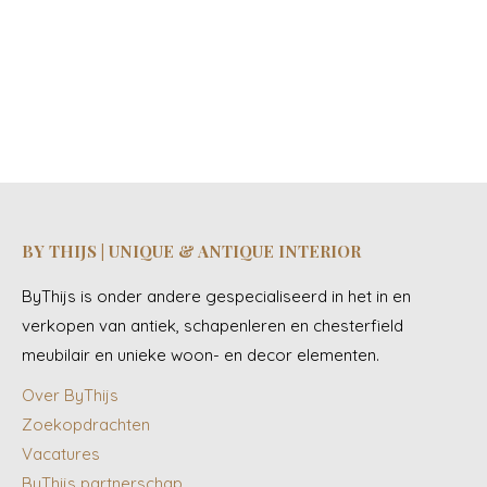
SET VAN 4 ORIGINELE EN ANTIEKE THONET BISTRO
STOELEN MET EEN FANTASTISCHE UITSTRALING
€
810.00
BY THIJS | UNIQUE & ANTIQUE INTERIOR
ByThijs is onder andere gespecialiseerd in het in en
verkopen van antiek, schapenleren en chesterfield
meubilair en unieke woon- en decor elementen.
Over ByThijs
Zoekopdrachten
Vacatures
ByThijs partnerschap