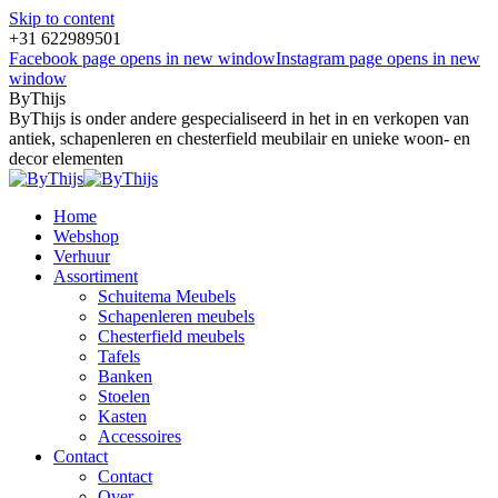
Skip to content
+31 622989501
Facebook page opens in new window
Instagram page opens in new
window
ByThijs
ByThijs is onder andere gespecialiseerd in het in en verkopen van
antiek, schapenleren en chesterfield meubilair en unieke woon- en
decor elementen
Home
Webshop
Verhuur
Assortiment
Schuitema Meubels
Schapenleren meubels
Chesterfield meubels
Tafels
Banken
Stoelen
Kasten
Accessoires
Contact
Contact
Over