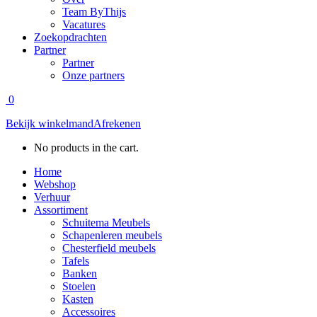
Team ByThijs
Vacatures
Zoekopdrachten
Partner
Partner
Onze partners
0
Bekijk winkelmand
Afrekenen
No products in the cart.
Home
Webshop
Verhuur
Assortiment
Schuitema Meubels
Schapenleren meubels
Chesterfield meubels
Tafels
Banken
Stoelen
Kasten
Accessoires