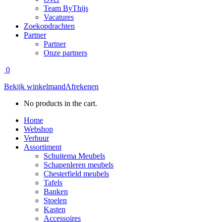
Team ByThijs
Vacatures
Zoekopdrachten
Partner
Partner
Onze partners
0
Bekijk winkelmand
Afrekenen
No products in the cart.
Home
Webshop
Verhuur
Assortiment
Schuitema Meubels
Schapenleren meubels
Chesterfield meubels
Tafels
Banken
Stoelen
Kasten
Accessoires