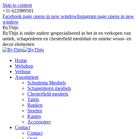
Skip to content
+31 622989501
Facebook page opens in new window
Instagram page opens in new
window
ByThijs
ByThijs is onder andere gespecialiseerd in het in en verkopen van
antiek, schapenleren en chesterfield meubilair en unieke woon- en
decor elementen
Home
Webshop
Verhuur
Assortiment
Schuitema Meubels
Schapenleren meubels
Chesterfield meubels
Tafels
Banken
Stoelen
Kasten
Accessoires
Contact
Contact
Over