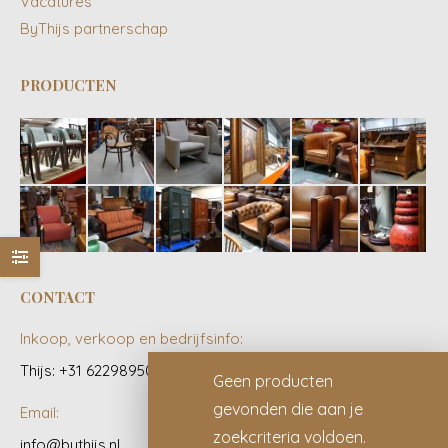
Vacatures
ByThijs partnerschap
PRODUCTEN
CONTACT
Inkoop, verkoop en bedrijfsinfo:
Thijs: +31 622989501
Geen producten
gevonden die aan je
Email:
zoekcriteria voldoen.
info@bythijs.nl