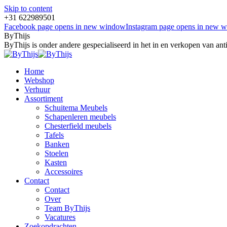
Skip to content
+31 622989501
Facebook page opens in new window
Instagram page opens in new 
ByThijs
ByThijs is onder andere gespecialiseerd in het in en verkopen van an
Home
Webshop
Verhuur
Assortiment
Schuitema Meubels
Schapenleren meubels
Chesterfield meubels
Tafels
Banken
Stoelen
Kasten
Accessoires
Contact
Contact
Over
Team ByThijs
Vacatures
Zoekopdrachten