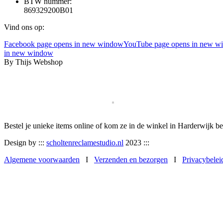
BTW nummer:
869329200B01
Vind ons op:
Facebook page opens in new window
YouTube page opens in new w
in new window
By Thijs Webshop
Bestel je unieke items online of kom ze in de winkel in Harderwijk be
Design by :::
scholtenreclamestudio.nl
2023 :::
Algemene voorwaarden
I
Verzenden en bezorgen
I
Privacybelei