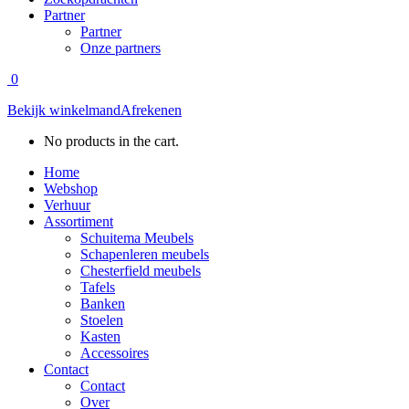
Partner
Partner
Onze partners
0
Bekijk winkelmand
Afrekenen
No products in the cart.
Home
Webshop
Verhuur
Assortiment
Schuitema Meubels
Schapenleren meubels
Chesterfield meubels
Tafels
Banken
Stoelen
Kasten
Accessoires
Contact
Contact
Over