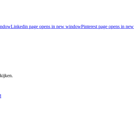
indow
Linkedin page opens in new window
Pinterest page opens in n
kijken.
d