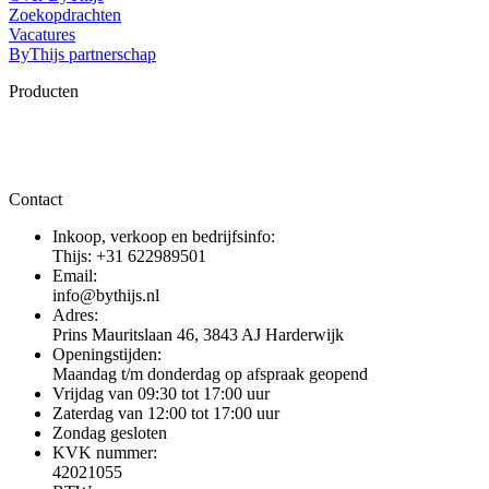
Zoekopdrachten
Vacatures
ByThijs partnerschap
Producten
Contact
Inkoop, verkoop en bedrijfsinfo:
Thijs: +31 622989501
Email:
info@bythijs.nl
Adres:
Prins Mauritslaan 46, 3843 AJ Harderwijk
Openingstijden:
Maandag t/m donderdag op afspraak geopend
Vrijdag van 09:30 tot 17:00 uur
Zaterdag van 12:00 tot 17:00 uur
Zondag gesloten
KVK nummer:
42021055