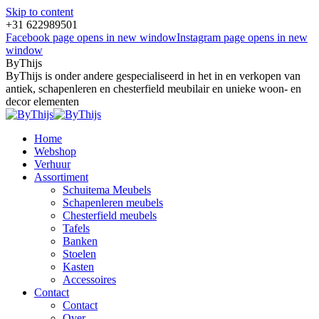
Skip to content
+31 622989501
Facebook page opens in new window
Instagram page opens in new
window
ByThijs
ByThijs is onder andere gespecialiseerd in het in en verkopen van
antiek, schapenleren en chesterfield meubilair en unieke woon- en
decor elementen
Home
Webshop
Verhuur
Assortiment
Schuitema Meubels
Schapenleren meubels
Chesterfield meubels
Tafels
Banken
Stoelen
Kasten
Accessoires
Contact
Contact
Over