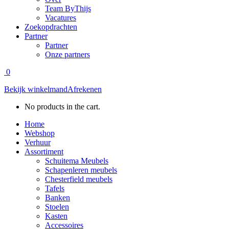
Team ByThijs
Vacatures
Zoekopdrachten
Partner
Partner
Onze partners
0
Bekijk winkelmand
Afrekenen
No products in the cart.
Home
Webshop
Verhuur
Assortiment
Schuitema Meubels
Schapenleren meubels
Chesterfield meubels
Tafels
Banken
Stoelen
Kasten
Accessoires