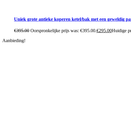
Uniek grote antieke koperen ketel/bak met een geweldig p
€
395.00
Oorspronkelijke prijs was: €395.00.
€
295.00
Huidige pr
Aanbieding!