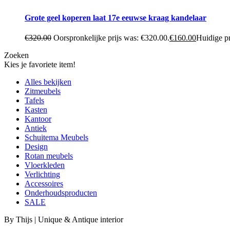
Grote geel koperen laat 17e eeuwse kraag kandelaar
€
320.00
Oorspronkelijke prijs was: €320.00.
€
160.00
Huidige pr
Zoeken
Kies je favoriete item!
Alles bekijken
Zitmeubels
Tafels
Kasten
Kantoor
Antiek
Schuitema Meubels
Design
Rotan meubels
Vloerkleden
Verlichting
Accessoires
Onderhoudsproducten
SALE
By Thijs | Unique & Antique interior