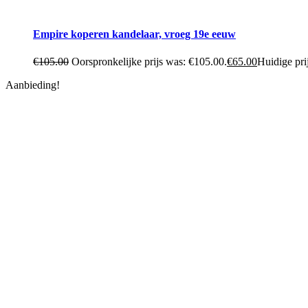
Empire koperen kandelaar, vroeg 19e eeuw
€
105.00
Oorspronkelijke prijs was: €105.00.
€
65.00
Huidige prij
Aanbieding!