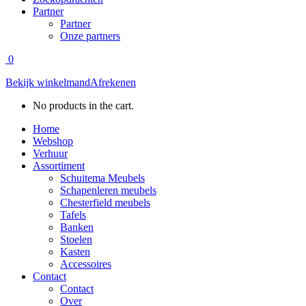
Partner
Partner
Onze partners
0
Bekijk winkelmand
Afrekenen
No products in the cart.
Home
Webshop
Verhuur
Assortiment
Schuitema Meubels
Schapenleren meubels
Chesterfield meubels
Tafels
Banken
Stoelen
Kasten
Accessoires
Contact
Contact
Over