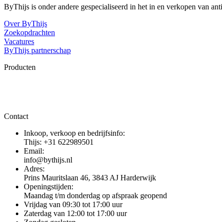
ByThijs is onder andere gespecialiseerd in het in en verkopen van an
Over ByThijs
Zoekopdrachten
Vacatures
ByThijs partnerschap
Producten
Contact
Inkoop, verkoop en bedrijfsinfo:
Thijs: +31 622989501
Email:
info@bythijs.nl
Adres:
Prins Mauritslaan 46, 3843 AJ Harderwijk
Openingstijden:
Maandag t/m donderdag op afspraak geopend
Vrijdag van 09:30 tot 17:00 uur
Zaterdag van 12:00 tot 17:00 uur