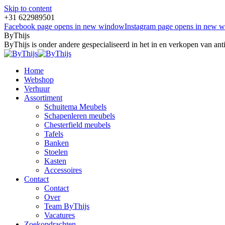
Skip to content
+31 622989501
Facebook page opens in new window
Instagram page opens in new 
ByThijs
ByThijs is onder andere gespecialiseerd in het in en verkopen van an
Home
Webshop
Verhuur
Assortiment
Schuitema Meubels
Schapenleren meubels
Chesterfield meubels
Tafels
Banken
Stoelen
Kasten
Accessoires
Contact
Contact
Over
Team ByThijs
Vacatures
Zoekopdrachten