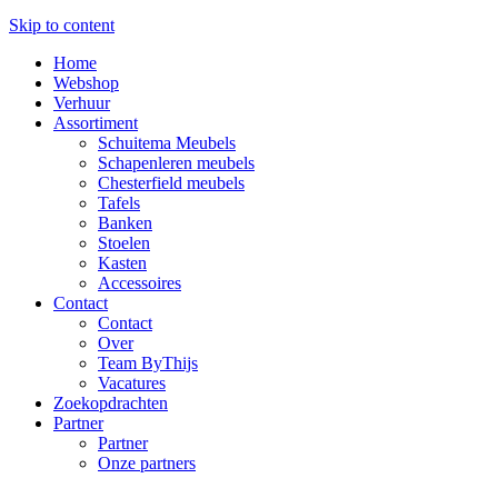
Skip to content
Home
Webshop
Verhuur
Assortiment
Schuitema Meubels
Schapenleren meubels
Chesterfield meubels
Tafels
Banken
Stoelen
Kasten
Accessoires
Contact
Contact
Over
Team ByThijs
Vacatures
Zoekopdrachten
Partner
Partner
Onze partners