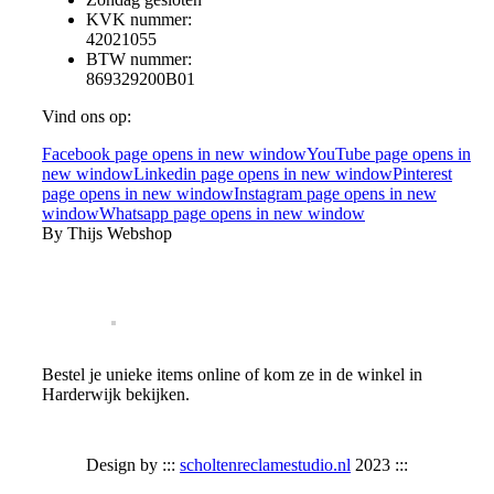
KVK nummer:
42021055
BTW nummer:
869329200B01
Vind ons op:
Facebook page opens in new window
YouTube page opens in
new window
Linkedin page opens in new window
Pinterest
page opens in new window
Instagram page opens in new
window
Whatsapp page opens in new window
By Thijs Webshop
Bestel je unieke items online of kom ze in de winkel in
Harderwijk bekijken.
Design by :::
scholtenreclamestudio.nl
2023 :::