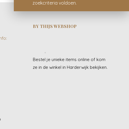
zoekcriteria
BY THIJS WEBSHOP
nfo:
Bestel je unieke items online of kom
ze in de winkel in Harderwijk bekijken.
J
p