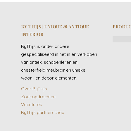
BY THIJS | UNIQUE & ANTIQUE
PRODU
INTERIOR
ByThijs is onder andere
gespecialiseerd in het in en verkopen
van antiek, schapenleren en
chesterfield meubilair en unieke
woon- en decor elementen.
Over ByThijs
Zoekopdrachten
Vacatures
ByThijs partnerschap