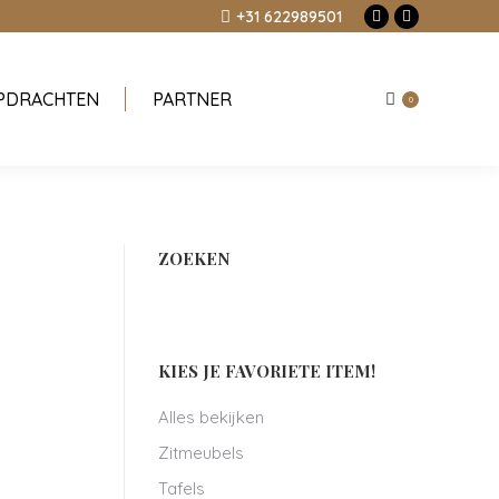
+31 622989501
Facebook
Instagram
page
page
opens
opens
PDRACHTEN
PARTNER
in
in
0
new
new
window
window
ZOEKEN
KIES JE FAVORIETE ITEM!
Alles bekijken
Zitmeubels
Tafels