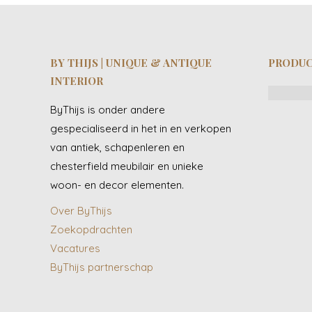
BY THIJS | UNIQUE & ANTIQUE
PRODU
INTERIOR
ByThijs is onder andere
gespecialiseerd in het in en verkopen
van antiek, schapenleren en
chesterfield meubilair en unieke
woon- en decor elementen.
Over ByThijs
Zoekopdrachten
Vacatures
ByThijs partnerschap