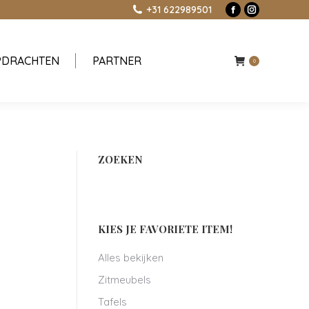
+31 622989501
Facebook
Instagram
page
page
opens
opens
PDRACHTEN
PARTNER
in
in
0
new
new
window
window
ZOEKEN
KIES JE FAVORIETE ITEM!
Alles bekijken
Zitmeubels
Tafels