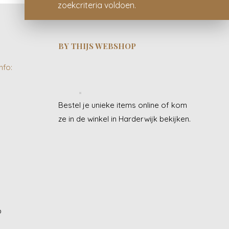
zoekcriteria voldoen.
BY THIJS WEBSHOP
nfo:
Bestel je unieke items online of kom
ze in de winkel in Harderwijk bekijken.
J
p