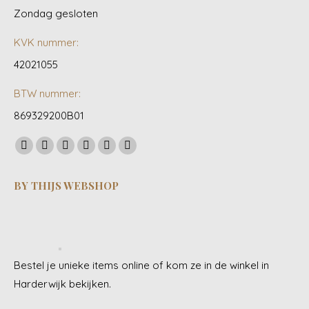
Zondag gesloten
KVK nummer:
42021055
BTW nummer:
869329200B01
Vind ons op:
Facebook
YouTube
Linkedin
Pinterest
Instagram
Whatsapp
page
page
page
page
page
page
BY THIJS WEBSHOP
opens
opens
opens
opens
opens
opens
in
in
in
in
in
in
new
new
new
new
new
new
window
window
window
window
window
window
Bestel je unieke items online of kom ze in de winkel in
Harderwijk bekijken.