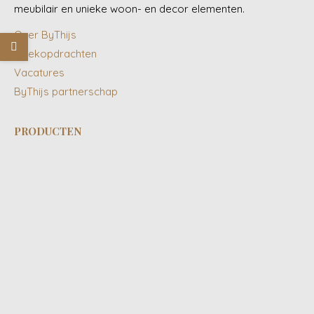
meubilair en unieke woon- en decor elementen.
Over ByThijs
Zoekopdrachten
Vacatures
ByThijs partnerschap
PRODUCTEN