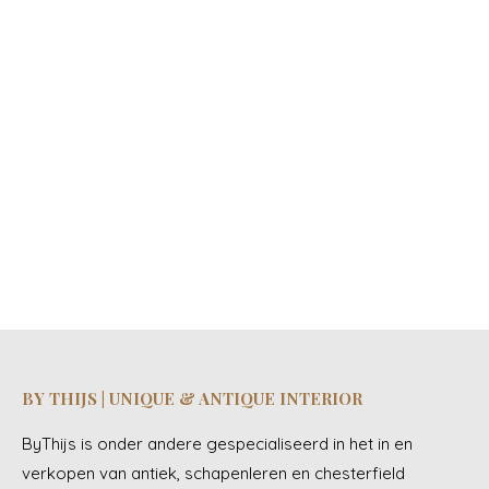
ANTIEKE ZUID EUROPESE SALONTAFEL VAN
VRUCHTBOMENHOUT MET EEN LADE EN EEN
PRACHTIG KARAKTERVOL PATINA
€
740.00
BY THIJS | UNIQUE & ANTIQUE INTERIOR
ByThijs is onder andere gespecialiseerd in het in en
verkopen van antiek, schapenleren en chesterfield