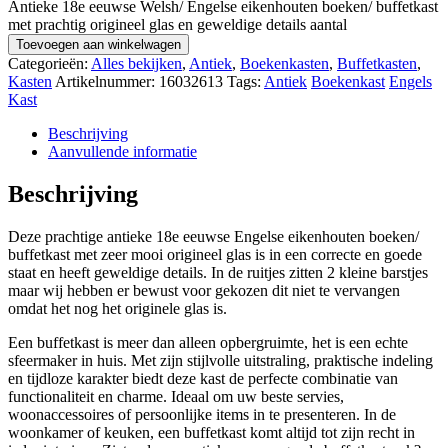
Antieke 18e eeuwse Welsh/ Engelse eikenhouten boeken/ buffetkast
met prachtig origineel glas en geweldige details aantal
Toevoegen aan winkelwagen
Categorieën:
Alles bekijken
,
Antiek
,
Boekenkasten
,
Buffetkasten
,
Kasten
Artikelnummer:
16032613
Tags:
Antiek
Boekenkast
Engels
Kast
Beschrijving
Aanvullende informatie
Beschrijving
Deze prachtige antieke 18e eeuwse Engelse eikenhouten boeken/
buffetkast met zeer mooi origineel glas is in een correcte en goede
staat en heeft geweldige details. In de ruitjes zitten 2 kleine barstjes
maar wij hebben er bewust voor gekozen dit niet te vervangen
omdat het nog het originele glas is.
Een buffetkast is meer dan alleen opbergruimte, het is een echte
sfeermaker in huis. Met zijn stijlvolle uitstraling, praktische indeling
en tijdloze karakter biedt deze kast de perfecte combinatie van
functionaliteit en charme. Ideaal om uw beste servies,
woonaccessoires of persoonlijke items in te presenteren. In de
woonkamer of keuken, een buffetkast komt altijd tot zijn recht in