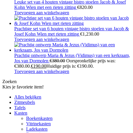
Leuke set van 4 houten vintage bistro stoelen Jacob & Josef
Kohn Wien met een rieten zitting
€
820.00
Toevoegen aan winkelwagen
Prachtige set van 6 houten vintage bistro stoelen van Jacob &
Josef Kohn Wien met rieten zitting
€
1,230.00
Toevoegen aan winkelwagen
Prachtig ontwerp Maria & Jezus (Vidimus) van een kerkraam,
Jos van Dormolen
€
380.00
Oorspronkelijke prijs was:
€380.00.
€
190.00
Huidige prijs is: €190.00.
Toevoegen aan winkelwagen
Zoeken
Kies je favoriete item!
Alles bekijken
Zitmeubels
Tafels
Kasten
Boekenkasten
Vitrinekasten
Ladekasten