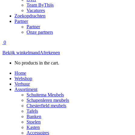
Team ByThijs
Vacatures
Zoekopdrachten
Partner
Partner
Onze partners
0
Bekijk winkelmand
Afrekenen
No products in the cart.
Home
Webshop
Verhuur
Assortiment
Schuitema Meubels
Schapenleren meubels
Chesterfield meubels
Tafels
Banken
Stoelen
Kasten
Accessoires