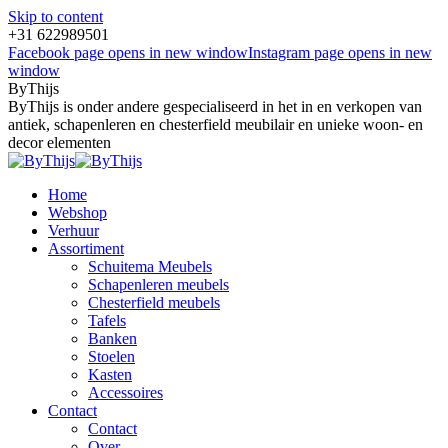
Skip to content
+31 622989501
Facebook page opens in new window
Instagram page opens in new
window
ByThijs
ByThijs is onder andere gespecialiseerd in het in en verkopen van
antiek, schapenleren en chesterfield meubilair en unieke woon- en
decor elementen
Home
Webshop
Verhuur
Assortiment
Schuitema Meubels
Schapenleren meubels
Chesterfield meubels
Tafels
Banken
Stoelen
Kasten
Accessoires
Contact
Contact
Over