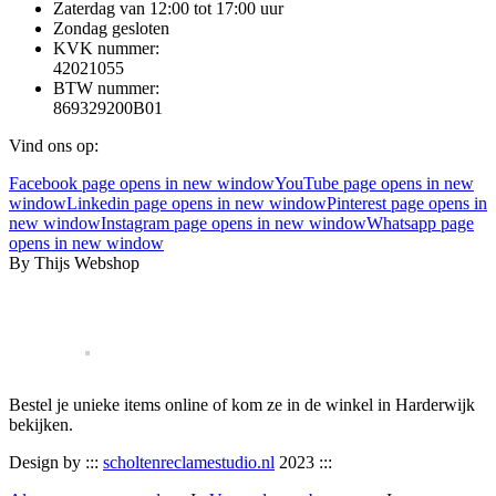
Zaterdag van 12:00 tot 17:00 uur
Zondag gesloten
KVK nummer:
42021055
BTW nummer:
869329200B01
Vind ons op:
Facebook page opens in new window
YouTube page opens in new
window
Linkedin page opens in new window
Pinterest page opens in
new window
Instagram page opens in new window
Whatsapp page
opens in new window
By Thijs Webshop
Bestel je unieke items online of kom ze in de winkel in Harderwijk
bekijken.
Design by :::
scholtenreclamestudio.nl
2023 :::