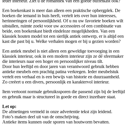
ieder interieur. Ziet u de romantiek van een goede buffetkast ook?
Een boekenkast is meer dan alleen een praktische opbergplek. De
boeken die iemand in huis heeft, vertelt iets over hun interesses,
herinneringen of persoonlijkheid. Of u nu uw favoriete boeken wilt
uitstallen, ruimte zoekt voor uw accessoires of een combinatie van
beide, een boekenkast biedt eindeloze mogelijkheden. Van een
klassiek houten model tot een sierlijk antiek ontwerp, er is altijd een
kast die past bij u. Welke verhalen mogen er bij u gezien worden?
Een antiek meubel is niet alleen een geweldige toevoeging in een
klassiek interieur, ook in een modern interieur zijn ze dé sfeermaker
die interieurs naar een hoger en persoonlijker niveau tilt.
Door hun leeftijd en door jaren van verantwoord gebruik hebben
antieke meubels een prachtig patina verkregen. Ieder meubelstuk
vertelt een verhaal en is een bewijs van historie en duurzaamheid.
Zo creëert u een divers, persoonlijk en karaktervol interieur.
Item vertoont normale gebruikssporen die passend zijn bij de leeftijd
en gebruik maar is structureel in goede en direct inzetbare staat.
Let op:
De afmetingen vermeld in onze advertentie tekst zijn leidend.
Foto’s maken deel uit van de omschrijving.
Antieke items kunnen oude sporen van houtworm bevatten.