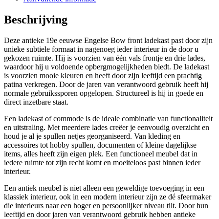
Beschrijving
Deze antieke 19e eeuwse Engelse Bow front ladekast past door zijn
unieke subtiele formaat in nagenoeg ieder interieur in de door u
gekozen ruimte. Hij is voorzien van één vals frontje en drie lades,
waardoor hij u voldoende opbergmogelijkheden biedt. De ladekast
is voorzien mooie kleuren en heeft door zijn leeftijd een prachtig
patina verkregen. Door de jaren van verantwoord gebruik heeft hij
normale gebruikssporen opgelopen. Structureel is hij in goede en
direct inzetbare staat.
Een ladekast of commode is de ideale combinatie van functionaliteit
en uitstraling. Met meerdere lades creëer je eenvoudig overzicht en
houd je al je spullen netjes georganiseerd. Van kleding en
accessoires tot hobby spullen, documenten of kleine dagelijkse
items, alles heeft zijn eigen plek. Een functioneel meubel dat in
iedere ruimte tot zijn recht komt en moeiteloos past binnen ieder
interieur.
Een antiek meubel is niet alleen een geweldige toevoeging in een
klassiek interieur, ook in een modern interieur zijn ze dé sfeermaker
die interieurs naar een hoger en persoonlijker niveau tilt. Door hun
leeftijd en door jaren van verantwoord gebruik hebben antieke