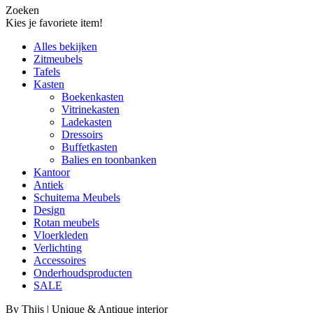
Zoeken
Kies je favoriete item!
Alles bekijken
Zitmeubels
Tafels
Kasten
Boekenkasten
Vitrinekasten
Ladekasten
Dressoirs
Buffetkasten
Balies en toonbanken
Kantoor
Antiek
Schuitema Meubels
Design
Rotan meubels
Vloerkleden
Verlichting
Accessoires
Onderhoudsproducten
SALE
By Thijs | Unique & Antique interior