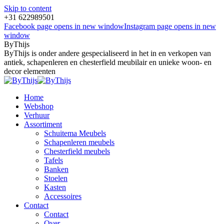
Skip to content
+31 622989501
Facebook page opens in new window
Instagram page opens in new
window
ByThijs
ByThijs is onder andere gespecialiseerd in het in en verkopen van
antiek, schapenleren en chesterfield meubilair en unieke woon- en
decor elementen
Home
Webshop
Verhuur
Assortiment
Schuitema Meubels
Schapenleren meubels
Chesterfield meubels
Tafels
Banken
Stoelen
Kasten
Accessoires
Contact
Contact
Over