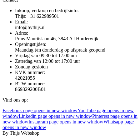
Inkoop, verkoop en bedrijfsinfo:
Thijs: +31 622989501
Email:
info@bythijs.nl
Adres:
Prins Mauritslaan 46, 3843 AJ Harderwijk
Openingstijden:
Maandag t/m donderdag op afspraak geopend
Vrijdag van 09:30 tot 17:00 uur
Zaterdag van 12:00 tot 17:00 uur
Zondag gesloten
KVK nummer:
42021055
BTW nummer:
869329200B01
Vind ons op:
Facebook page opens in new window
YouTube page opens in new
window
Linkedin page opens in new window
Pinterest page opens in
new window
Instagram page opens in new window
Whatsapp page
opens in new window
By Thijs Webshop