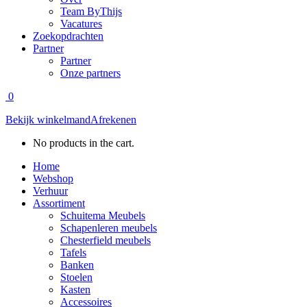
Team ByThijs
Vacatures
Zoekopdrachten
Partner
Partner
Onze partners
0
Bekijk winkelmand
Afrekenen
No products in the cart.
Home
Webshop
Verhuur
Assortiment
Schuitema Meubels
Schapenleren meubels
Chesterfield meubels
Tafels
Banken
Stoelen
Kasten
Accessoires