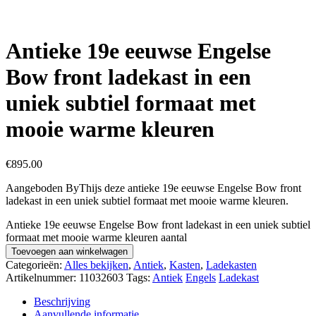
Antieke 19e eeuwse Engelse
Bow front ladekast in een
uniek subtiel formaat met
mooie warme kleuren
€
895.00
Aangeboden ByThijs deze antieke 19e eeuwse Engelse Bow front
ladekast in een uniek subtiel formaat met mooie warme kleuren.
Antieke 19e eeuwse Engelse Bow front ladekast in een uniek subtiel
formaat met mooie warme kleuren aantal
Toevoegen aan winkelwagen
Categorieën:
Alles bekijken
,
Antiek
,
Kasten
,
Ladekasten
Artikelnummer:
11032603
Tags:
Antiek
Engels
Ladekast
Beschrijving
Aanvullende informatie