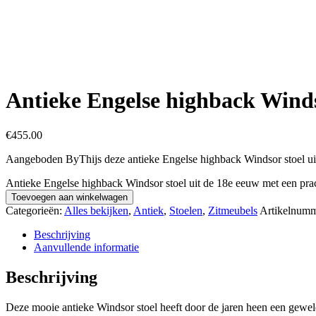
Antieke Engelse highback Windso
€
455.00
Aangeboden ByThijs deze antieke Engelse highback Windsor stoel uit 
Antieke Engelse highback Windsor stoel uit de 18e eeuw met een prach
Toevoegen aan winkelwagen
Categorieën:
Alles bekijken
,
Antiek
,
Stoelen
,
Zitmeubels
Artikelnum
Beschrijving
Aanvullende informatie
Beschrijving
Deze mooie antieke Windsor stoel heeft door de jaren heen een geweldi