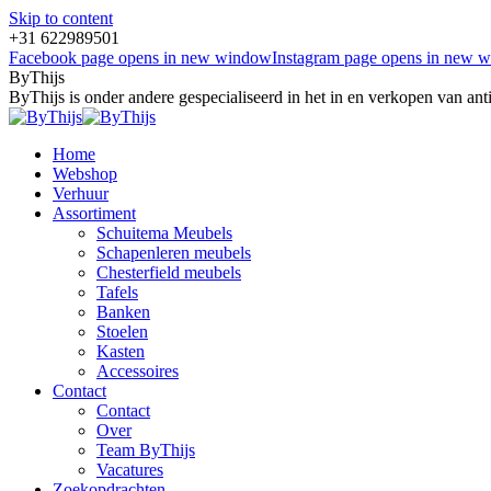
Skip to content
+31 622989501
Facebook page opens in new window
Instagram page opens in new 
ByThijs
ByThijs is onder andere gespecialiseerd in het in en verkopen van an
Home
Webshop
Verhuur
Assortiment
Schuitema Meubels
Schapenleren meubels
Chesterfield meubels
Tafels
Banken
Stoelen
Kasten
Accessoires
Contact
Contact
Over
Team ByThijs
Vacatures
Zoekopdrachten