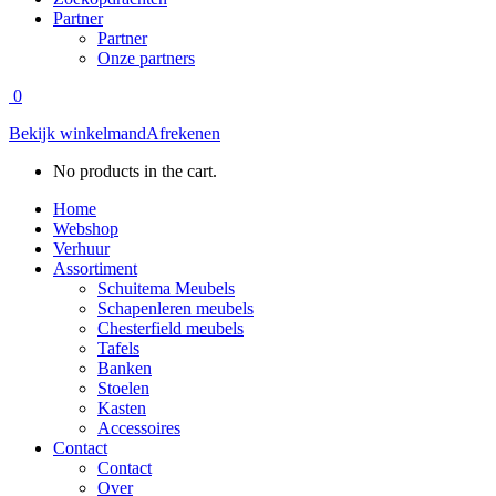
Partner
Partner
Onze partners
0
Bekijk winkelmand
Afrekenen
No products in the cart.
Home
Webshop
Verhuur
Assortiment
Schuitema Meubels
Schapenleren meubels
Chesterfield meubels
Tafels
Banken
Stoelen
Kasten
Accessoires
Contact
Contact
Over