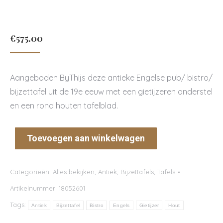
€
575.00
Aangeboden ByThijs deze antieke Engelse pub/ bistro/
bijzettafel uit de 19e eeuw met een gietijzeren onderstel
en een rond houten tafelblad.
Toevoegen aan winkelwagen
Categorieën:
Alles bekijken
,
Antiek
,
Bijzettafels
,
Tafels
Artikelnummer:
18052601
Tags:
Antiek
Bijzettafel
Bistro
Engels
Gietijzer
Hout