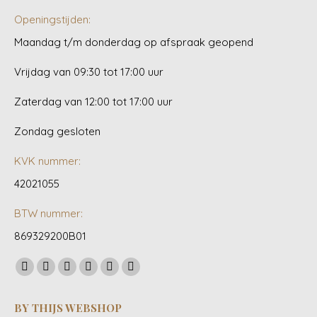
Openingstijden:
Maandag t/m donderdag op afspraak geopend
Vrijdag van 09:30 tot 17:00 uur
Zaterdag van 12:00 tot 17:00 uur
Zondag gesloten
KVK nummer:
42021055
BTW nummer:
869329200B01
Vind ons op:
Facebook
YouTube
Linkedin
Pinterest
Instagram
Whatsapp
page
page
page
page
page
page
BY THIJS WEBSHOP
opens
opens
opens
opens
opens
opens