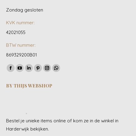
Zondag gesloten
KVK nummer:
42021055
BTW nummer:
869329200B01
Vind ons op:
Facebook
YouTube
Linkedin
Pinterest
Instagram
Whatsapp
page
page
page
page
page
page
BY THIJS WEBSHOP
opens
opens
opens
opens
opens
opens
in
in
in
in
in
in
new
new
new
new
new
new
window
window
window
window
window
window
Bestel je unieke items online of kom ze in de winkel in
Harderwijk bekijken.