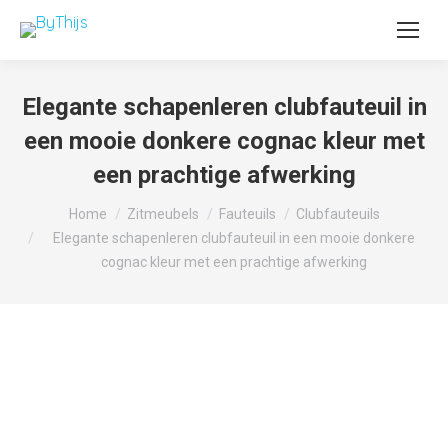
Elegante schapenleren clubfauteuil in
een mooie donkere cognac kleur met
een prachtige afwerking
Je bent hier:
Home
Zitmeubels
Fauteuils
Clubfauteuils
Elegante schapenleren clubfauteuil in een mooie donkere
cognac kleur met een prachtige afwerking