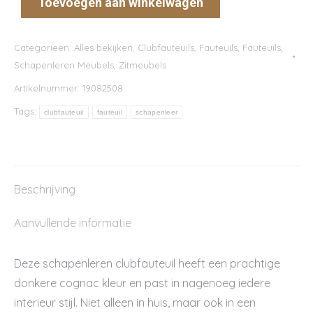
Toevoegen aan winkelwagen
Categorieën:
Alles bekijken
,
Clubfauteuils
,
Fauteuils
,
Fauteuils
,
Schapenleren Meubels
,
Zitmeubels
Artikelnummer:
19082508
Tags:
clubfauteuil
fauteuil
schapenleer
Beschrijving
Aanvullende informatie
Deze schapenleren clubfauteuil heeft een prachtige
donkere cognac kleur en past in nagenoeg iedere
interieur stijl. Niet alleen in huis, maar ook in een