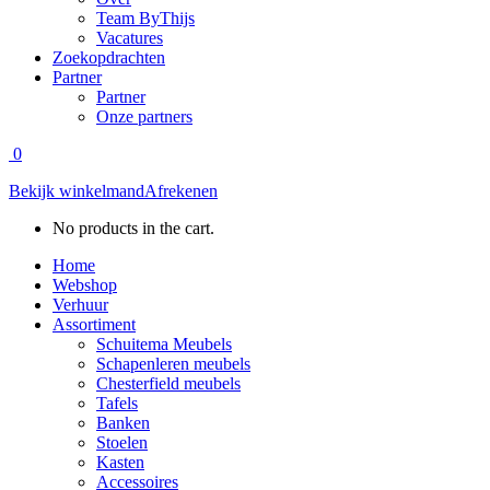
Team ByThijs
Vacatures
Zoekopdrachten
Partner
Partner
Onze partners
0
Bekijk winkelmand
Afrekenen
No products in the cart.
Home
Webshop
Verhuur
Assortiment
Schuitema Meubels
Schapenleren meubels
Chesterfield meubels
Tafels
Banken
Stoelen
Kasten
Accessoires