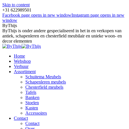
Skip to content
+31 622989501
Facebook page opens in new window
Instagram page opens in new
window
ByThijs
ByThijs is onder andere gespecialiseerd in het in en verkopen van
antiek, schapenleren en chesterfield meubilair en unieke woon- en
decor elementen
Home
Webshop
Verhuur
Assortiment
Schuitema Meubels
Schapenleren meubels
Chesterfield meubels
Tafels
Banken
Stoelen
Kasten
Accessoires
Contact
Contact
Over