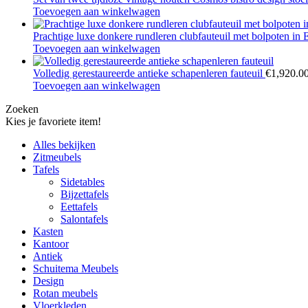
Toevoegen aan winkelwagen
Prachtige luxe donkere rundleren clubfauteuil met bolpoten in E
Toevoegen aan winkelwagen
Volledig gerestaureerde antieke schapenleren fauteuil
€
1,920.0
Toevoegen aan winkelwagen
Zoeken
Kies je favoriete item!
Alles bekijken
Zitmeubels
Tafels
Sidetables
Bijzettafels
Eettafels
Salontafels
Kasten
Kantoor
Antiek
Schuitema Meubels
Design
Rotan meubels
Vloerkleden