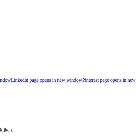
indow
Linkedin page opens in new window
Pinterest page opens in n
kijken.