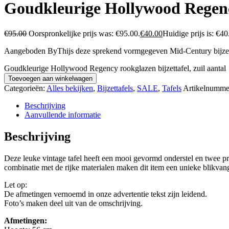
Goudkleurige Hollywood Regency
€
95.00
Oorspronkelijke prijs was: €95.00.
€
40.00
Huidige prijs is: €40
Aangeboden ByThijs deze sprekend vormgegeven Mid-Century bijzet
Goudkleurige Hollywood Regency rookglazen bijzettafel, zuil aantal
Toevoegen aan winkelwagen
Categorieën:
Alles bekijken
,
Bijzettafels
,
SALE
,
Tafels
Artikelnumme
Beschrijving
Aanvullende informatie
Beschrijving
Deze leuke vintage tafel heeft een mooi gevormd onderstel en twee prac
combinatie met de rijke materialen maken dit item een unieke blikvang
Let op:
De afmetingen vernoemd in onze advertentie tekst zijn leidend.
Foto’s maken deel uit van de omschrijving.
Afmetingen: