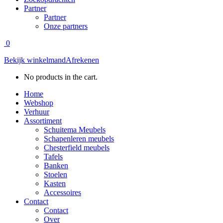
Partner
Partner
Onze partners
0
Bekijk winkelmand
Afrekenen
No products in the cart.
Home
Webshop
Verhuur
Assortiment
Schuitema Meubels
Schapenleren meubels
Chesterfield meubels
Tafels
Banken
Stoelen
Kasten
Accessoires
Contact
Contact
Over