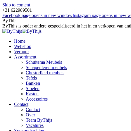
Skip to content
+31 622989501
Facebook page opens in new window
Instagram page opens in new 
ByThijs
ByThijs is onder andere gespecialiseerd in het in en verkopen van an
Home
Webshop
Verhuur
Assortiment
Schuitema Meubels
Schapenleren meubels
Chesterfield meubels
Tafels
Banken
Stoelen
Kasten
Accessoires
Contact
Contact
Over
Team ByThijs
Vacatures
Zoekopdrachten