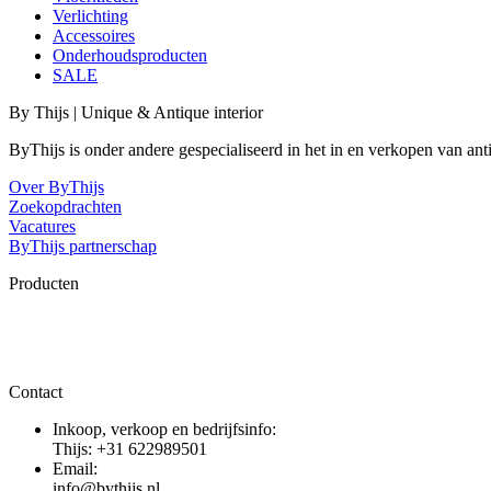
Verlichting
Accessoires
Onderhoudsproducten
SALE
By Thijs | Unique & Antique interior
ByThijs is onder andere gespecialiseerd in het in en verkopen van an
Over ByThijs
Zoekopdrachten
Vacatures
ByThijs partnerschap
Producten
Contact
Inkoop, verkoop en bedrijfsinfo:
Thijs: +31 622989501
Email:
info@bythijs.nl