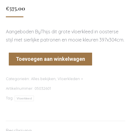
€
575.00
Aangeboden ByThijs dit grote vloerkleed in oosterse
stijl met sierlijke patronen en mooie kleuren 397x304cm.
Toevoegen aan winkelwagen
Categorieën:
Alles bekijken
,
Vloerkleden
Artikelnummer:
05032601
Tag:
Vloerkleed
Beschrijving