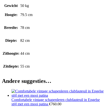
Gewicht
50 kg
Hoogte:
79.5 cm
Breedte:
78 cm
Diepte:
82 cm
Zithoogte:
44 cm
Zitdiepte:
55 cm
Andere suggesties…
Comfortabele vintage schapenleren clubfauteuil in Engelse
stijl met een mooi patina
€
760.00