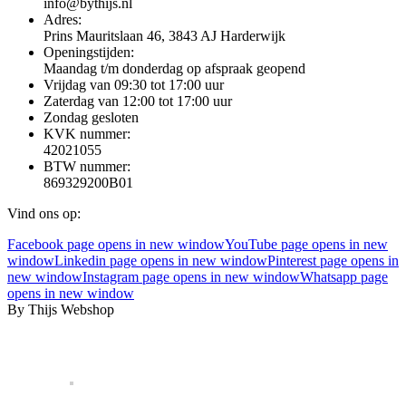
info@bythijs.nl
Adres:
Prins Mauritslaan 46, 3843 AJ Harderwijk
Openingstijden:
Maandag t/m donderdag op afspraak geopend
Vrijdag van 09:30 tot 17:00 uur
Zaterdag van 12:00 tot 17:00 uur
Zondag gesloten
KVK nummer:
42021055
BTW nummer:
869329200B01
Vind ons op:
Facebook page opens in new window
YouTube page opens in new
window
Linkedin page opens in new window
Pinterest page opens in
new window
Instagram page opens in new window
Whatsapp page
opens in new window
By Thijs Webshop