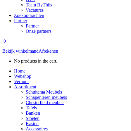
Team ByThijs
Vacatures
Zoekopdrachten
Partner
Partner
Onze partners
0
Bekijk winkelmand
Afrekenen
No products in the cart.
Home
Webshop
Verhuur
Assortiment
Schuitema Meubels
Schapenleren meubels
Chesterfield meubels
Tafels
Banken
Stoelen
Kasten
Accessoires