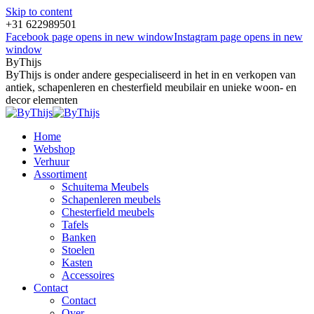
Skip to content
+31 622989501
Facebook page opens in new window
Instagram page opens in new
window
ByThijs
ByThijs is onder andere gespecialiseerd in het in en verkopen van
antiek, schapenleren en chesterfield meubilair en unieke woon- en
decor elementen
Home
Webshop
Verhuur
Assortiment
Schuitema Meubels
Schapenleren meubels
Chesterfield meubels
Tafels
Banken
Stoelen
Kasten
Accessoires
Contact
Contact
Over