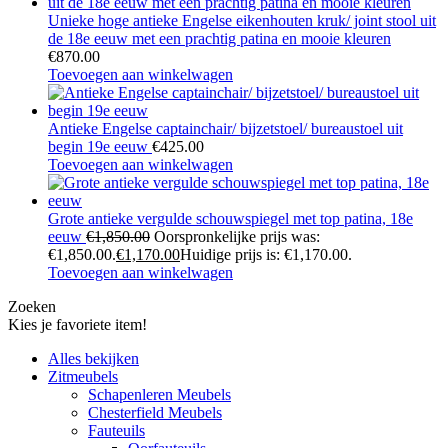
Unieke hoge antieke Engelse eikenhouten kruk/ joint stool uit
de 18e eeuw met een prachtig patina en mooie kleuren
€
870.00
Toevoegen aan winkelwagen
Antieke Engelse captainchair/ bijzetstoel/ bureaustoel uit
begin 19e eeuw
€
425.00
Toevoegen aan winkelwagen
Grote antieke vergulde schouwspiegel met top patina, 18e
eeuw
€
1,850.00
Oorspronkelijke prijs was:
€1,850.00.
€
1,170.00
Huidige prijs is: €1,170.00.
Toevoegen aan winkelwagen
Zoeken
Kies je favoriete item!
Alles bekijken
Zitmeubels
Schapenleren Meubels
Chesterfield Meubels
Fauteuils