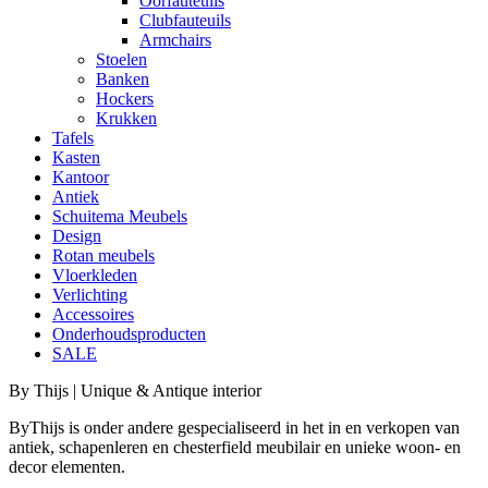
Oorfauteuils
Clubfauteuils
Armchairs
Stoelen
Banken
Hockers
Krukken
Tafels
Kasten
Kantoor
Antiek
Schuitema Meubels
Design
Rotan meubels
Vloerkleden
Verlichting
Accessoires
Onderhoudsproducten
SALE
By Thijs | Unique & Antique interior
ByThijs is onder andere gespecialiseerd in het in en verkopen van
antiek, schapenleren en chesterfield meubilair en unieke woon- en
decor elementen.