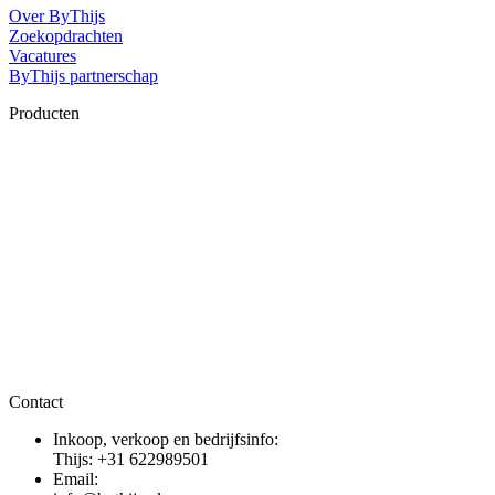
Over ByThijs
Zoekopdrachten
Vacatures
ByThijs partnerschap
Producten
Contact
Inkoop, verkoop en bedrijfsinfo:
Thijs: +31 622989501
Email: