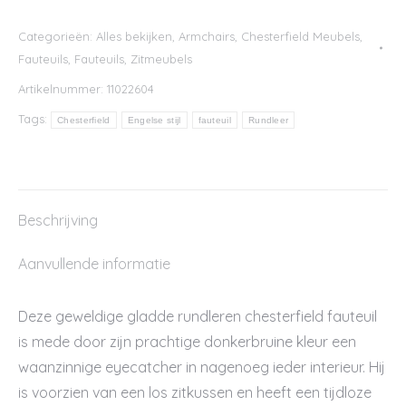
Categorieën:
Alles bekijken
,
Armchairs
,
Chesterfield Meubels
,
Fauteuils
,
Fauteuils
,
Zitmeubels
Artikelnummer:
11022604
Tags:
Chesterfield
Engelse stijl
fauteuil
Rundleer
Beschrijving
Aanvullende informatie
Deze geweldige gladde rundleren chesterfield fauteuil
is mede door zijn prachtige donkerbruine kleur een
waanzinnige eyecatcher in nagenoeg ieder interieur. Hij
is voorzien van een los zitkussen en heeft een tijdloze