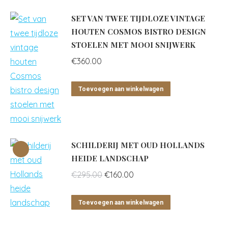
SET VAN TWEE TIJDLOZE VINTAGE
HOUTEN COSMOS BISTRO DESIGN
STOELEN MET MOOI SNIJWERK
€
360.00
Toevoegen aan winkelwagen
SCHILDERIJ MET OUD HOLLANDS
HEIDE LANDSCHAP
Oorspronkelijke
Huidige
€
295.00
€
160.00
prijs
prijs
was:
is:
Toevoegen aan winkelwagen
€295.00.
€160.00.