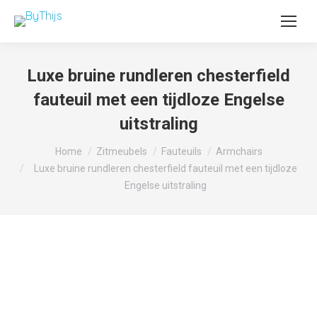
Luxe bruine rundleren chesterfield
fauteuil met een tijdloze Engelse
uitstraling
Je bent hier:
Home
Zitmeubels
Fauteuils
Armchairs
Luxe bruine rundleren chesterfield fauteuil met een tijdloze
Engelse uitstraling