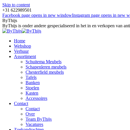
Skip to content
+31 622989501
Facebook page opens in new window
Instagram page opens in new 
ByThijs
ByThijs is onder andere gespecialiseerd in het in en verkopen van an
Home
Webshop
Verhuur
Assortiment
Schuitema Meubels
Schapenleren meubels
Chesterfield meubels
Tafels
Banken
Stoelen
Kasten
Accessoires
Contact
Contact
Over
Team ByThijs
Vacatures
Zoekopdrachten