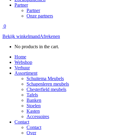
Partner
Partner
Onze partners
0
Bekijk winkelmand
Afrekenen
No products in the cart.
Home
Webshop
Verhuur
Assortiment
Schuitema Meubels
Schapenleren meubels
Chesterfield meubels
Tafels
Banken
Stoelen
Kasten
Accessoires
Contact
Contact
Over