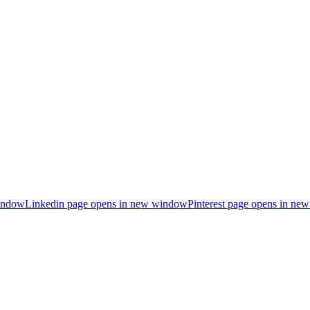
indow
Linkedin page opens in new window
Pinterest page opens in n