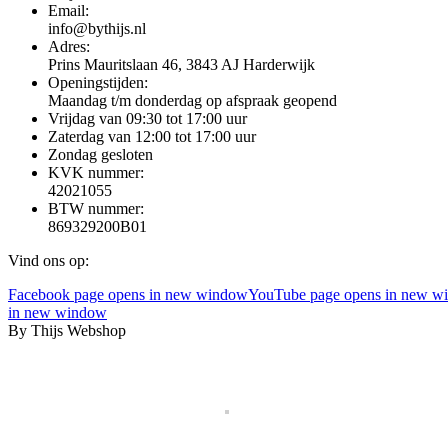
Email:
info@bythijs.nl
Adres:
Prins Mauritslaan 46, 3843 AJ Harderwijk
Openingstijden:
Maandag t/m donderdag op afspraak geopend
Vrijdag van 09:30 tot 17:00 uur
Zaterdag van 12:00 tot 17:00 uur
Zondag gesloten
KVK nummer:
42021055
BTW nummer:
869329200B01
Vind ons op:
Facebook page opens in new window
YouTube page opens in new w
in new window
By Thijs Webshop