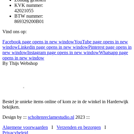
KVK nummer:
42021055
BTW nummer:
869329200B01
Vind ons op:
Facebook page opens in new window
YouTube page opens in new
window
Linkedin page opens in new window
Pinterest page opens in
new window
Instagram page opens in new window
Whatsapp page
opens in new window
By Thijs Webshop
Bestel je unieke items online of kom ze in de winkel in Harderwijk
bekijken.
Design by :::
scholtenreclamestudio.nl
2023 :::
Algemene voorwaarden
I
Verzenden en bezorgen
I
Privacybeleid