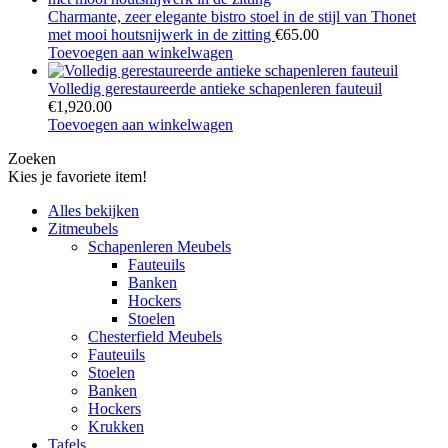
Charmante, zeer elegante bistro stoel in de stijl van Thonet
met mooi houtsnijwerk in de zitting
€
65.00
Toevoegen aan winkelwagen
Volledig gerestaureerde antieke schapenleren fauteuil
€
1,920.00
Toevoegen aan winkelwagen
Zoeken
Kies je favoriete item!
Alles bekijken
Zitmeubels
Schapenleren Meubels
Fauteuils
Banken
Hockers
Stoelen
Chesterfield Meubels
Fauteuils
Stoelen
Banken
Hockers
Krukken
Tafels