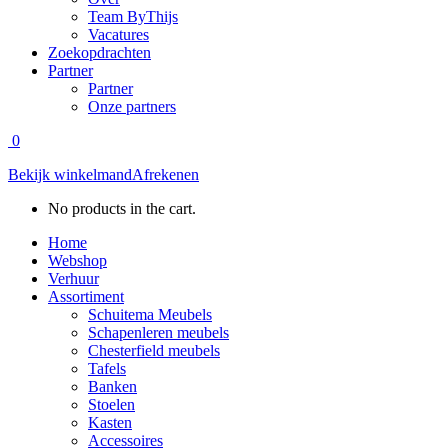
Team ByThijs
Vacatures
Zoekopdrachten
Partner
Partner
Onze partners
0
Bekijk winkelmand
Afrekenen
No products in the cart.
Home
Webshop
Verhuur
Assortiment
Schuitema Meubels
Schapenleren meubels
Chesterfield meubels
Tafels
Banken
Stoelen
Kasten
Accessoires