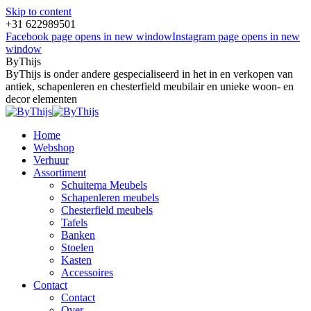
Skip to content
+31 622989501
Facebook page opens in new window
Instagram page opens in new
window
ByThijs
ByThijs is onder andere gespecialiseerd in het in en verkopen van
antiek, schapenleren en chesterfield meubilair en unieke woon- en
decor elementen
Home
Webshop
Verhuur
Assortiment
Schuitema Meubels
Schapenleren meubels
Chesterfield meubels
Tafels
Banken
Stoelen
Kasten
Accessoires
Contact
Contact
Over