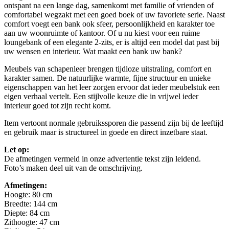
ontspant na een lange dag, samenkomt met familie of vrienden of
comfortabel wegzakt met een goed boek of uw favoriete serie. Naast
comfort voegt een bank ook sfeer, persoonlijkheid en karakter toe
aan uw woonruimte of kantoor. Of u nu kiest voor een ruime
loungebank of een elegante 2-zits, er is altijd een model dat past bij
uw wensen en interieur. Wat maakt een bank uw bank?
Meubels van schapenleer brengen tijdloze uitstraling, comfort en
karakter samen. De natuurlijke warmte, fijne structuur en unieke
eigenschappen van het leer zorgen ervoor dat ieder meubelstuk een
eigen verhaal vertelt. Een stijlvolle keuze die in vrijwel ieder
interieur goed tot zijn recht komt.
Item vertoont normale gebruikssporen die passend zijn bij de leeftijd
en gebruik maar is structureel in goede en direct inzetbare staat.
Let op:
De afmetingen vermeld in onze advertentie tekst zijn leidend.
Foto’s maken deel uit van de omschrijving.
Afmetingen:
Hoogte: 80 cm
Breedte: 144 cm
Diepte: 84 cm
Zithoogte: 47 cm