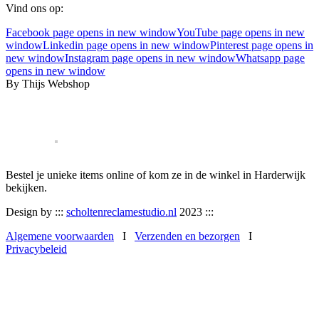
Vind ons op:
Facebook page opens in new window
YouTube page opens in new
window
Linkedin page opens in new window
Pinterest page opens in
new window
Instagram page opens in new window
Whatsapp page
opens in new window
By Thijs Webshop
Bestel je unieke items online of kom ze in de winkel in Harderwijk
bekijken.
Design by :::
scholtenreclamestudio.nl
2023 :::
Algemene voorwaarden
I
Verzenden en bezorgen
I
Privacybeleid