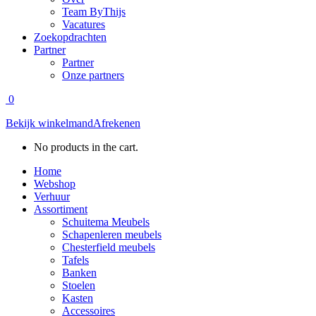
Team ByThijs
Vacatures
Zoekopdrachten
Partner
Partner
Onze partners
0
Bekijk winkelmand
Afrekenen
No products in the cart.
Home
Webshop
Verhuur
Assortiment
Schuitema Meubels
Schapenleren meubels
Chesterfield meubels
Tafels
Banken
Stoelen
Kasten
Accessoires