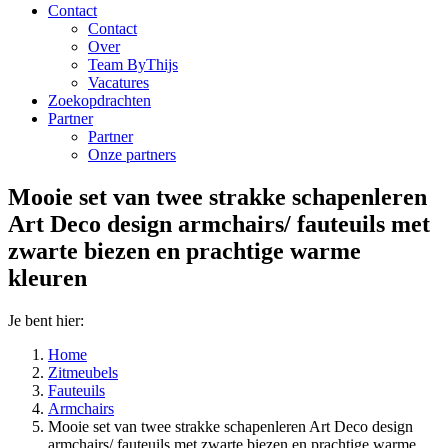
Contact
Contact
Over
Team ByThijs
Vacatures
Zoekopdrachten
Partner
Partner
Onze partners
Mooie set van twee strakke schapenleren
Art Deco design armchairs/ fauteuils met
zwarte biezen en prachtige warme
kleuren
Je bent hier:
Home
Zitmeubels
Fauteuils
Armchairs
Mooie set van twee strakke schapenleren Art Deco design
armchairs/ fauteuils met zwarte biezen en prachtige warme