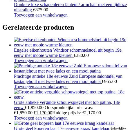
Donkere luxe schapenleren fauteuil/ armchair met een tijdloze
uitstraling
€
875.00
Toevoegen aan winkelwagen
Gerelateerde producten
Engelse eikenhouten Windsor schommelstoel uit begin 19e
eeuw met mooie warme kleuren
€
380.00
Toevoegen aan winkelwagen
Prachtige antieke 18e eeuwse Zuid Europese salontafel van
kastanjehout met twee lades en een mooi patina
€
965.00
Toevoegen aan winkelwagen
Grote antieke vergulde schouwspiegel met top patina, 18e
eeuw
€
1,850.00
Oorspronkelijke prijs was:
€1,850.00.
€
1,170.00
Huidige prijs is: €1,170.00.
Toevoegen aan winkelwagen
Grote geel koperen laat 17e eeuwse kraag kandelaar
€
320.00