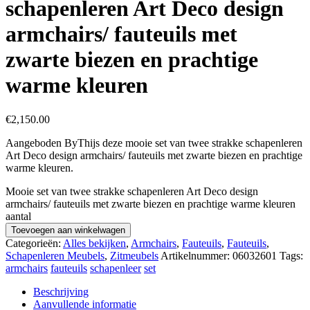
schapenleren Art Deco design
armchairs/ fauteuils met
zwarte biezen en prachtige
warme kleuren
€
2,150.00
Aangeboden ByThijs deze mooie set van twee strakke schapenleren
Art Deco design armchairs/ fauteuils met zwarte biezen en prachtige
warme kleuren.
Mooie set van twee strakke schapenleren Art Deco design
armchairs/ fauteuils met zwarte biezen en prachtige warme kleuren
aantal
Toevoegen aan winkelwagen
Categorieën:
Alles bekijken
,
Armchairs
,
Fauteuils
,
Fauteuils
,
Schapenleren Meubels
,
Zitmeubels
Artikelnummer:
06032601
Tags:
armchairs
fauteuils
schapenleer
set
Beschrijving
Aanvullende informatie