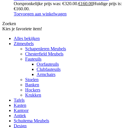
Oorspronkelijke prijs was: €320.00.
€
160.00
Huidige prijs is:
€160.00.
Toevoegen aan winkelwagen
Zoeken
Kies je favoriete item!
Alles bekijken
Zitmeubels
Schapenleren Meubels
Chesterfield Meubels
Fauteuils
Oorfauteuils
Clubfauteuils
Armchairs
Stoelen
Banken
Hockers
Krukken
Tafels
Kasten
Kantoor
Antiek
Schuitema Meubels
Design