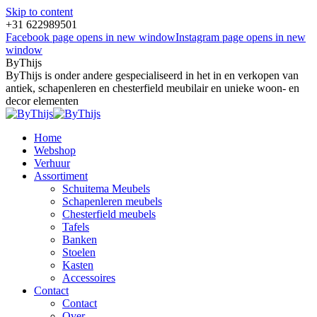
Skip to content
+31 622989501
Facebook page opens in new window
Instagram page opens in new
window
ByThijs
ByThijs is onder andere gespecialiseerd in het in en verkopen van
antiek, schapenleren en chesterfield meubilair en unieke woon- en
decor elementen
Home
Webshop
Verhuur
Assortiment
Schuitema Meubels
Schapenleren meubels
Chesterfield meubels
Tafels
Banken
Stoelen
Kasten
Accessoires
Contact
Contact
Over