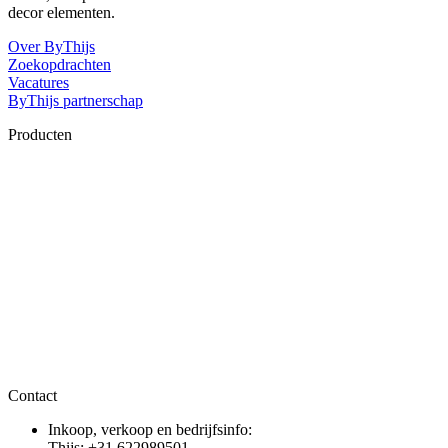
decor elementen.
Over ByThijs
Zoekopdrachten
Vacatures
ByThijs partnerschap
Producten
Contact
Inkoop, verkoop en bedrijfsinfo:
Thijs: +31 622989501