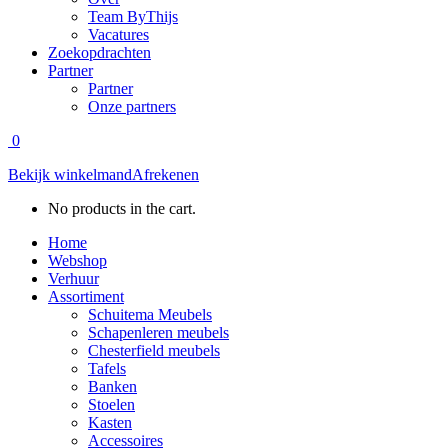
Team ByThijs
Vacatures
Zoekopdrachten
Partner
Partner
Onze partners
0
Bekijk winkelmand
Afrekenen
No products in the cart.
Home
Webshop
Verhuur
Assortiment
Schuitema Meubels
Schapenleren meubels
Chesterfield meubels
Tafels
Banken
Stoelen
Kasten
Accessoires