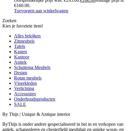
Oorspronkelijke prijs was: €295.00.
€
160.00
Huidige prijs is:
€160.00.
Toevoegen aan winkelwagen
Zoeken
Kies je favoriete item!
Alles bekijken
Zitmeubels
Tafels
Kasten
Kantoor
Antiek
Schuitema Meubels
Design
Rotan meubels
Vloerkleden
Verlichting
Accessoires
Onderhoudsproducten
SALE
By Thijs | Unique & Antique interior
ByThijs is onder andere gespecialiseerd in het in en verkopen van
antiek, schapenleren en chesterfield meubilair en unieke woon- en