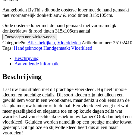
Aangeboden ByThijs dit oude oosterse loper met de hand gemaakt
met voornamelijk donkerblauw & rood tinten 315x105cm.
Oude oosterse loper met de hand gemaakt met voornamelijk
donkerblauw & rood tinten 315x105cm aantal
Toevoegen aan winkelwagen
Categorieën:
Alles bekijken
,
Vloerkleden
Artikelnummer:
25102410
Tags:
Handgeknoopt
Handgemaakt
Vloerkleed
Beschrijving
Aanvullende informatie
Beschrijving
Laat uw huis stralen met dit prachtige vloerkleed. Hij heeft mooie
kleuren en prachtige details. Dit soort kleden zijn niet alleen een
gewild item voor in een woonkamer, maar denkt u ook eens aan de
slaapkamer, uw kantoor of in de hal. Een vloerkleed voegt net wat
meer gezelligheid en elegantie toe en op koude dagen zelfs wat
warmte. Last van slechte akoestiek in uw kamer? Ook dan helpt een
vloerkleed. Geluiden worden namelijk op een prettige manier ietwat
gedempt. Dit tijdloze en stijlvolle kleed heeft dus alleen maar
voordelen!