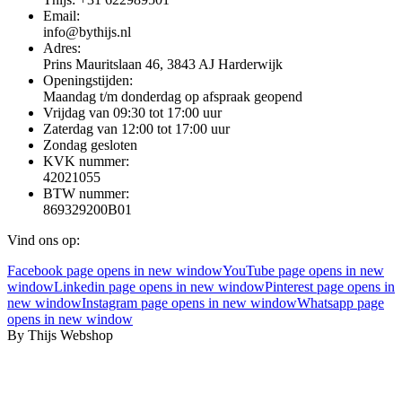
Email:
info@bythijs.nl
Adres:
Prins Mauritslaan 46, 3843 AJ Harderwijk
Openingstijden:
Maandag t/m donderdag op afspraak geopend
Vrijdag van 09:30 tot 17:00 uur
Zaterdag van 12:00 tot 17:00 uur
Zondag gesloten
KVK nummer:
42021055
BTW nummer:
869329200B01
Vind ons op:
Facebook page opens in new window
YouTube page opens in new
window
Linkedin page opens in new window
Pinterest page opens in
new window
Instagram page opens in new window
Whatsapp page
opens in new window
By Thijs Webshop