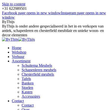
Skip to content
+31 622989501
Facebook page opens in new window
Instagram page opens in new
window
ByThijs
ByThijs is onder andere gespecialiseerd in het in en verkopen van
antiek, schapenleren en chesterfield meubilair en unieke woon- en
decor elementen
Home
Webshop
Verhuur
Assortiment
Schuitema Meubels
Schapenleren meubels
Chesterfield meubels
Tafels
Banken
Stoelen
Kasten
Accessoires
Contact
Contact
Over