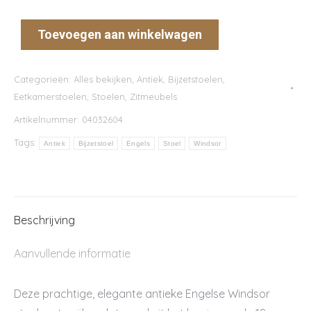
Toevoegen aan winkelwagen
Categorieën:
Alles bekijken
,
Antiek
,
Bijzetstoelen
,
Eetkamerstoelen
,
Stoelen
,
Zitmeubels
Artikelnummer:
04032604
Tags:
Antiek
Bijzetstoel
Engels
Stoel
Windsor
Beschrijving
Aanvullende informatie
Deze prachtige, elegante antieke Engelse Windsor