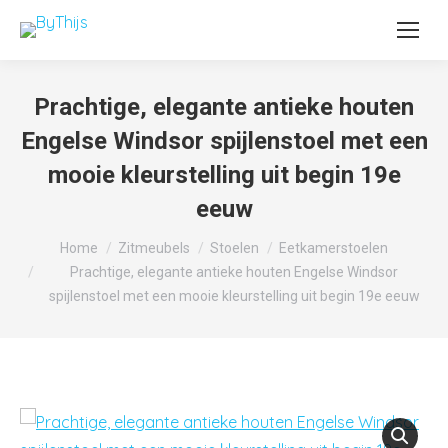
Prachtige, elegante antieke houten
Engelse Windsor spijlenstoel met een
mooie kleurstelling uit begin 19e
eeuw
Je bent hier:
Home
Zitmeubels
Stoelen
Eetkamerstoelen
Prachtige, elegante antieke houten Engelse Windsor
spijlenstoel met een mooie kleurstelling uit begin 19e eeuw