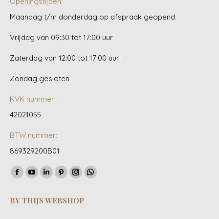
Openingstijden:
Maandag t/m donderdag op afspraak geopend
Vrijdag van 09:30 tot 17:00 uur
Zaterdag van 12:00 tot 17:00 uur
Zondag gesloten
KVK nummer:
42021055
BTW nummer:
869329200B01
Vind ons op:
Facebook
YouTube
Linkedin
Pinterest
Instagram
Whatsapp
page
page
page
page
page
page
BY THIJS WEBSHOP
opens
opens
opens
opens
opens
opens
in
in
in
in
in
in