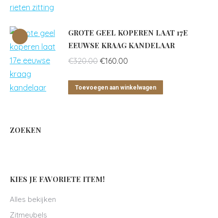
GROTE GEEL KOPEREN LAAT 17E
EEUWSE KRAAG KANDELAAR
Oorspronkelijke
Huidige
€
320.00
€
160.00
prijs
prijs
was:
is:
Toevoegen aan winkelwagen
€320.00.
€160.00.
ZOEKEN
KIES JE FAVORIETE ITEM!
Alles bekijken
Zitmeubels