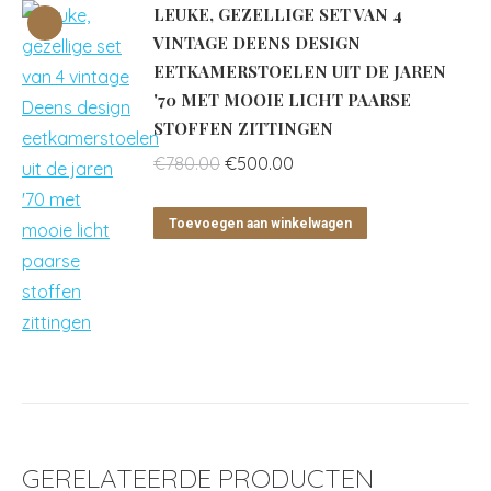
LEUKE, GEZELLIGE SET VAN 4
VINTAGE DEENS DESIGN
EETKAMERSTOELEN UIT DE JAREN
'70 MET MOOIE LICHT PAARSE
STOFFEN ZITTINGEN
Oorspronkelijke
Huidige
€
780.00
€
500.00
prijs
prijs
was:
is:
Toevoegen aan winkelwagen
€780.00.
€500.00.
GERELATEERDE PRODUCTEN