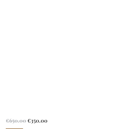
Oorspronkelijke
Huidige
€
650.00
€
350.00