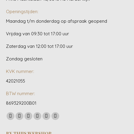
Openingstijden:
Maandag t/m donderdag op afspraak geopend
Vrijdag van 09:30 tot 17:00 uur
Zaterdag van 12:00 tot 17:00 uur
Zondag gesloten
KVK nummer:
42021055
BTW nummer:
869329200B01
Vind ons op:
Facebook
YouTube
Linkedin
Pinterest
Instagram
Whatsapp
page
page
page
page
page
page
BY THIJS WEBSHOP