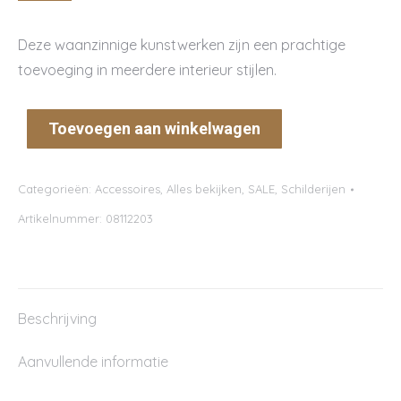
prijs
prijs
was:
is:
Deze waanzinnige kunstwerken zijn een prachtige
€650.00.
€350.00.
toevoeging in meerdere interieur stijlen.
Toevoegen aan winkelwagen
Categorieën:
Accessoires
,
Alles bekijken
,
SALE
,
Schilderijen
Artikelnummer:
08112203
Beschrijving
Aanvullende informatie