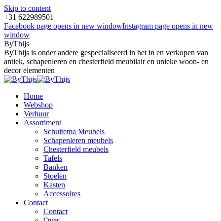
Skip to content
+31 622989501
Facebook page opens in new window
Instagram page opens in new
window
ByThijs
ByThijs is onder andere gespecialiseerd in het in en verkopen van
antiek, schapenleren en chesterfield meubilair en unieke woon- en
decor elementen
Home
Webshop
Verhuur
Assortiment
Schuitema Meubels
Schapenleren meubels
Chesterfield meubels
Tafels
Banken
Stoelen
Kasten
Accessoires
Contact
Contact
Over