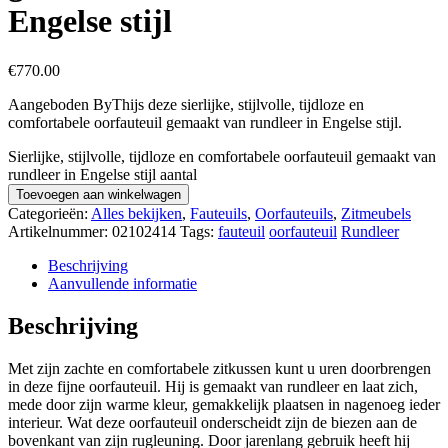
Engelse stijl
€
770.00
Aangeboden ByThijs deze sierlijke, stijlvolle, tijdloze en
comfortabele oorfauteuil gemaakt van rundleer in Engelse stijl.
Sierlijke, stijlvolle, tijdloze en comfortabele oorfauteuil gemaakt van
rundleer in Engelse stijl aantal
Toevoegen aan winkelwagen
Categorieën:
Alles bekijken
,
Fauteuils
,
Oorfauteuils
,
Zitmeubels
Artikelnummer:
02102414
Tags:
fauteuil
oorfauteuil
Rundleer
Beschrijving
Aanvullende informatie
Beschrijving
Met zijn zachte en comfortabele zitkussen kunt u uren doorbrengen
in deze fijne oorfauteuil. Hij is gemaakt van rundleer en laat zich,
mede door zijn warme kleur, gemakkelijk plaatsen in nagenoeg ieder
interieur. Wat deze oorfauteuil onderscheidt zijn de biezen aan de
bovenkant van zijn rugleuning. Door jarenlang gebruik heeft hij