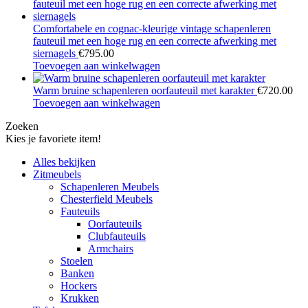
Comfortabele en cognac-kleurige vintage schapenleren
fauteuil met een hoge rug en een correcte afwerking met
siernagels
€
795.00
Toevoegen aan winkelwagen
Warm bruine schapenleren oorfauteuil met karakter
€
720.00
Toevoegen aan winkelwagen
Zoeken
Kies je favoriete item!
Alles bekijken
Zitmeubels
Schapenleren Meubels
Chesterfield Meubels
Fauteuils
Oorfauteuils
Clubfauteuils
Armchairs
Stoelen
Banken
Hockers
Krukken