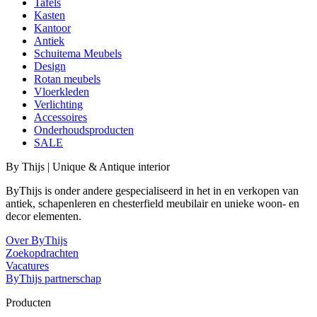
Tafels
Kasten
Kantoor
Antiek
Schuitema Meubels
Design
Rotan meubels
Vloerkleden
Verlichting
Accessoires
Onderhoudsproducten
SALE
By Thijs | Unique & Antique interior
ByThijs is onder andere gespecialiseerd in het in en verkopen van
antiek, schapenleren en chesterfield meubilair en unieke woon- en
decor elementen.
Over ByThijs
Zoekopdrachten
Vacatures
ByThijs partnerschap
Producten