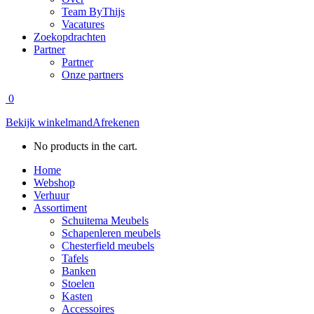
Team ByThijs
Vacatures
Zoekopdrachten
Partner
Partner
Onze partners
0
Bekijk winkelmand
Afrekenen
No products in the cart.
Home
Webshop
Verhuur
Assortiment
Schuitema Meubels
Schapenleren meubels
Chesterfield meubels
Tafels
Banken
Stoelen
Kasten
Accessoires