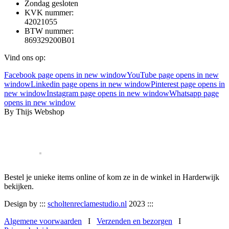
Zondag gesloten
KVK nummer:
42021055
BTW nummer:
869329200B01
Vind ons op:
Facebook page opens in new window
YouTube page opens in new
window
Linkedin page opens in new window
Pinterest page opens in
new window
Instagram page opens in new window
Whatsapp page
opens in new window
By Thijs Webshop
Bestel je unieke items online of kom ze in de winkel in Harderwijk
bekijken.
Design by :::
scholtenreclamestudio.nl
2023 :::
Algemene voorwaarden
I
Verzenden en bezorgen
I