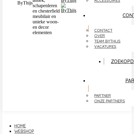
antiek,
ACCESSOIRES
ByThijs
schapenleren
en chesterfield
CON
meubilair en
unieke woon-
en decor
CONTACT
elementen
OVER
TEAM BYTHIJS
VACATURES
ZOEKOPD
PA
PARTNER
ONZE PARTNERS
HOME
WEBSHOP