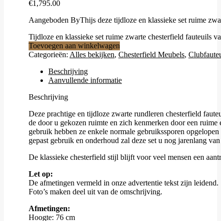
€
1,795.00
Aangeboden ByThijs deze tijdloze en klassieke set ruime zwart
Tijdloze en klassieke set ruime zwarte chesterfield fauteuils v
Toevoegen aan winkelwagen
Categorieën:
Alles bekijken
,
Chesterfield Meubels
,
Clubfauteu
Beschrijving
Aanvullende informatie
Beschrijving
Deze prachtige en tijdloze zwarte rundleren chesterfield faute
de door u gekozen ruimte en zich kenmerken door een ruime en
gebruik hebben ze enkele normale gebruikssporen opgelopen en, 
gepast gebruik en onderhoud zal deze set u nog jarenlang van z
De klassieke chesterfield stijl blijft voor veel mensen een aant
Let op:
De afmetingen vermeld in onze advertentie tekst zijn leidend.
Foto’s maken deel uit van de omschrijving.
Afmetingen:
Hoogte: 76 cm