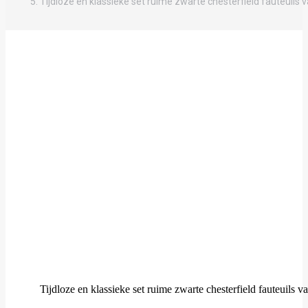
Tijdloze en klassieke set ruime zwarte chesterfield fauteuils 
Tijdloze en klassieke set ruime zwarte chesterfield fauteuils v