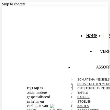
Skip to content
+31 622989501
Facebook page opens in new window
Instagram
page opens in new window
HOME
VER
ASSOR
SCHUITEMA MEUBELS
SCHAPENLEREN MEU
ByThijs is
CHESTERFIELD MEUB
onder andere
TAFELS
gespecialiseerd
BANKEN
in het in en
STOELEN
verkopen van
KASTEN