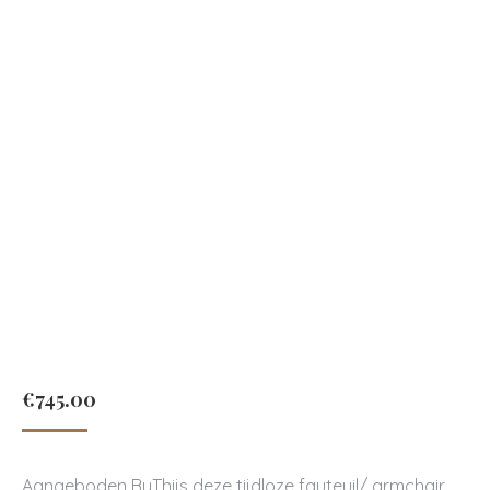
€
745.00
Aangeboden ByThijs deze tijdloze fauteuil/ armchair