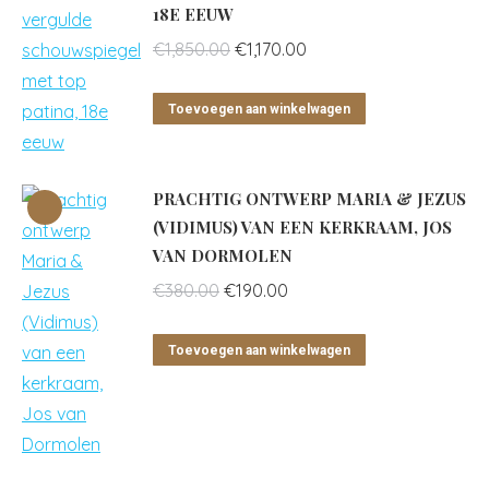
18E EEUW
Oorspronkelijke
Huidige
€
1,850.00
€
1,170.00
prijs
prijs
was:
is:
Toevoegen aan winkelwagen
€1,850.00.
€1,170.00.
PRACHTIG ONTWERP MARIA & JEZUS
(VIDIMUS) VAN EEN KERKRAAM, JOS
VAN DORMOLEN
Oorspronkelijke
Huidige
€
380.00
€
190.00
prijs
prijs
was:
is:
Toevoegen aan winkelwagen
€380.00.
€190.00.