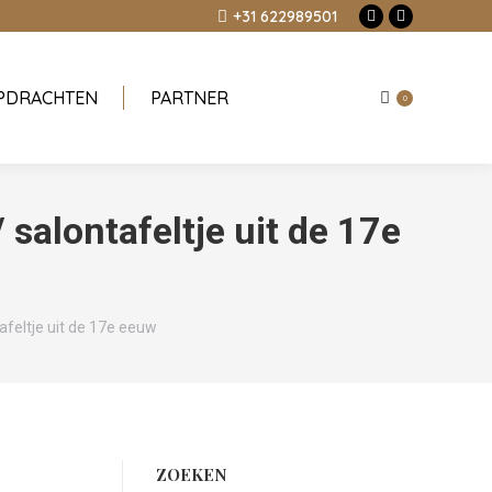
+31 622989501
Facebook
Instagram
page
page
opens
opens
PDRACHTEN
PARTNER
in
in
0
new
new
window
window
 salontafeltje uit de 17e
tafeltje uit de 17e eeuw
ZOEKEN