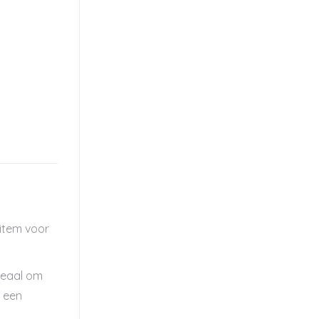
 item voor
ideaal om
, een