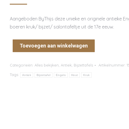
Aangeboden ByThijs deze unieke en originele antieke En
boeren kruk/ bijzet/ salontafeltje uit de 17e eeuw.
Toevoegen aan winkelwagen
Categorieën:
Alles bekijken
,
Antiek
,
Bijzettafels
Artikelnummer:
1
Tags:
Antiek
Bijzettafel
Engels
Hout
Kruk