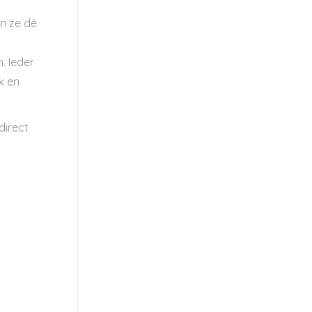
jn ze dé
. Ieder
k en
direct