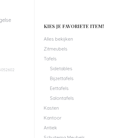
gelse
KIES JE FAVORIETE ITEM!
Alles bekijken
Zitmeubels
Tafels
Sidetables
5052602
Bijzettafels
Eettafels
Salontafels
Kasten
Kantoor
Antiek
Schuitema Meubels