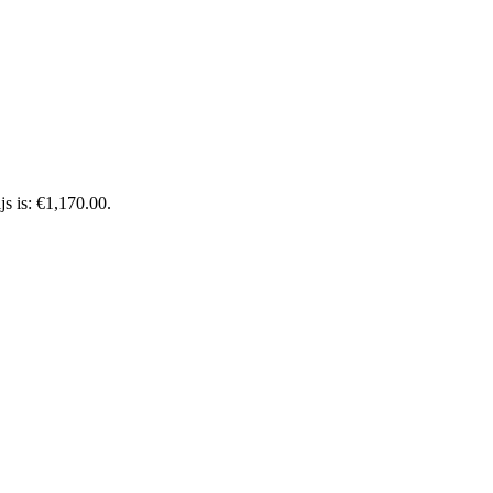
js is: €1,170.00.