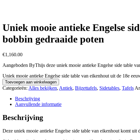
Uniek mooie antieke Engelse sid
bobbin gedraaide poten
€
1,160.00
Aangeboden ByThijs deze uniek mooie antieke Engelse side table van
Uniek mooie antieke Engelse side table van eikenhout uit de 18e eeu
Toevoegen aan winkelwagen
Categorieën:
Alles bekijken
,
Antiek
,
Bijzettafels
,
Sidetables
,
Tafels
Ar
Beschrijving
Aanvullende informatie
Beschrijving
Deze uniek mooie antieke Engelse side table van eikenhout komt uit 