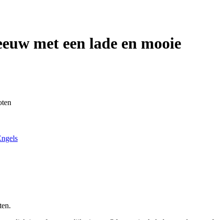
 eeuw met een lade en mooie
oten
Engels
ten.