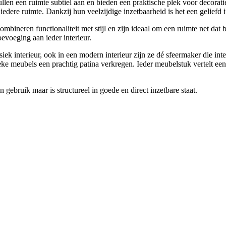
 vullen een ruimte subtiel aan en bieden een praktische plek voor decorat
 iedere ruimte. Dankzij hun veelzijdige inzetbaarheid is het een geliefd it
mbineren functionaliteit met stijl en zijn ideaal om een ruimte net dat b
toevoeging aan ieder interieur.
ek interieur, ook in een modern interieur zijn ze dé sfeermaker die inter
ke meubels een prachtig patina verkregen. Ieder meubelstuk vertelt een 
 gebruik maar is structureel in goede en direct inzetbare staat.