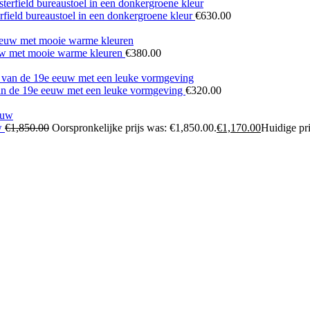
terfield bureaustoel in een donkergroene kleur
€
630.00
euw met mooie warme kleuren
€
380.00
 van de 19e eeuw met een leuke vormgeving
€
320.00
uw
€
1,850.00
Oorspronkelijke prijs was: €1,850.00.
€
1,170.00
Huidige pri