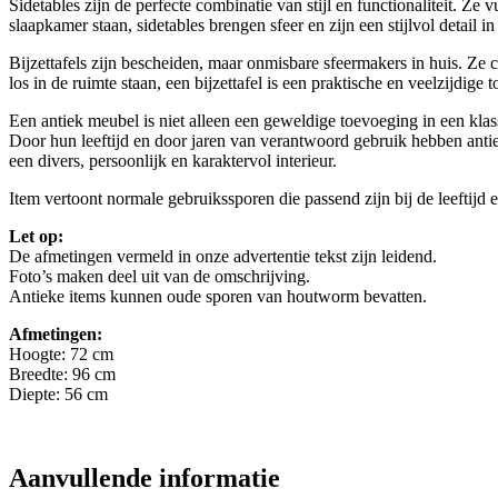
Sidetables zijn de perfecte combinatie van stijl en functionaliteit. Ze
slaapkamer staan, sidetables brengen sfeer en zijn een stijlvol detail in
Bijzettafels zijn bescheiden, maar onmisbare sfeermakers in huis. Ze co
los in de ruimte staan, een bijzettafel is een praktische en veelzijdige 
Een antiek meubel is niet alleen een geweldige toevoeging in een klassi
Door hun leeftijd en door jaren van verantwoord gebruik hebben antie
een divers, persoonlijk en karaktervol interieur.
Item vertoont normale gebruikssporen die passend zijn bij de leeftijd en
Let op:
De afmetingen vermeld in onze advertentie tekst zijn leidend.
Foto’s maken deel uit van de omschrijving.
Antieke items kunnen oude sporen van houtworm bevatten.
Afmetingen:
Hoogte: 72 cm
Breedte: 96 cm
Diepte: 56 cm
Aanvullende informatie