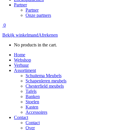
Partner
Partner
Onze partners
0
Bekijk winkelmand
Afrekenen
No products in the cart.
Home
Webshop
Verhuur
Assortiment
Schuitema Meubels
Schapenleren meubels
Chesterfield meubels
Tafels
Banken
Stoelen
Kasten
Accessoires
Contact
Contact
Over