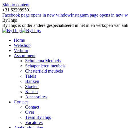
Skip to content
+31 622989501
Facebook page opens in new window
Instagram page opens in new 
ByThijs
ByThijs is onder andere gespecialiseerd in het in en verkopen van an
Home
Webshop
Verhuur
Assortiment
Schuitema Meubels
Schapenleren meubels
Chesterfield meubels
Tafels
Banken
Stoelen
Kasten
Accessoires
Contact
Contact
Over
Team ByThijs
Vacatures
Zoekopdrachten