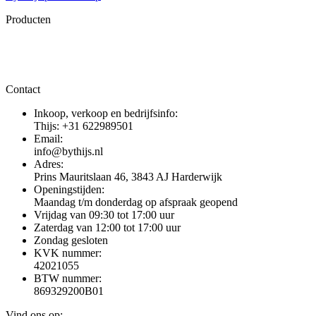
Producten
Contact
Inkoop, verkoop en bedrijfsinfo:
Thijs: +31 622989501
Email:
info@bythijs.nl
Adres:
Prins Mauritslaan 46, 3843 AJ Harderwijk
Openingstijden:
Maandag t/m donderdag op afspraak geopend
Vrijdag van 09:30 tot 17:00 uur
Zaterdag van 12:00 tot 17:00 uur
Zondag gesloten
KVK nummer:
42021055
BTW nummer:
869329200B01
Vind ons op: