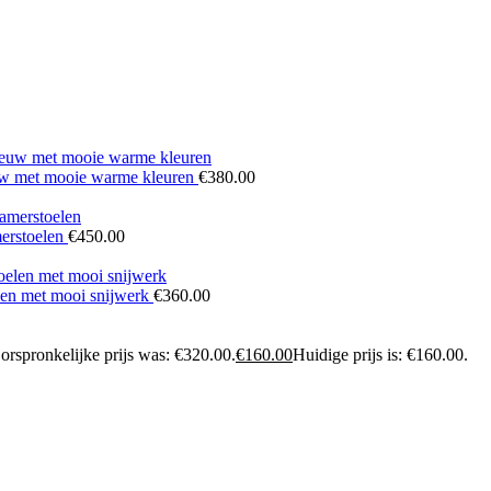
euw met mooie warme kleuren
€
380.00
merstoelen
€
450.00
elen met mooi snijwerk
€
360.00
orspronkelijke prijs was: €320.00.
€
160.00
Huidige prijs is: €160.00.