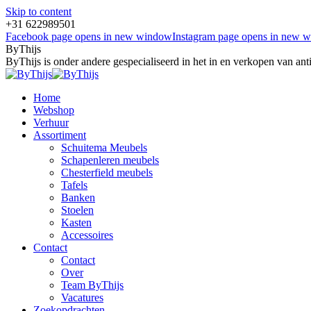
Skip to content
+31 622989501
Facebook page opens in new window
Instagram page opens in new 
ByThijs
ByThijs is onder andere gespecialiseerd in het in en verkopen van an
Home
Webshop
Verhuur
Assortiment
Schuitema Meubels
Schapenleren meubels
Chesterfield meubels
Tafels
Banken
Stoelen
Kasten
Accessoires
Contact
Contact
Over
Team ByThijs
Vacatures
Zoekopdrachten