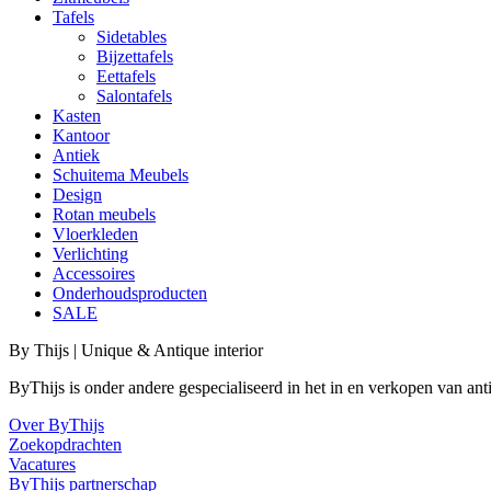
Tafels
Sidetables
Bijzettafels
Eettafels
Salontafels
Kasten
Kantoor
Antiek
Schuitema Meubels
Design
Rotan meubels
Vloerkleden
Verlichting
Accessoires
Onderhoudsproducten
SALE
By Thijs | Unique & Antique interior
ByThijs is onder andere gespecialiseerd in het in en verkopen van an
Over ByThijs
Zoekopdrachten
Vacatures
ByThijs partnerschap