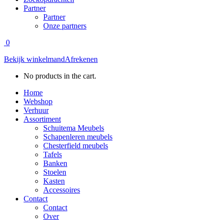
Partner
Partner
Onze partners
0
Bekijk winkelmand
Afrekenen
No products in the cart.
Home
Webshop
Verhuur
Assortiment
Schuitema Meubels
Schapenleren meubels
Chesterfield meubels
Tafels
Banken
Stoelen
Kasten
Accessoires
Contact
Contact
Over