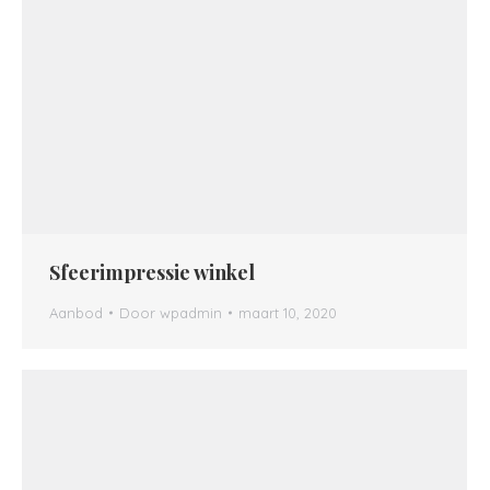
Sfeerimpressie winkel
Aanbod
Door
wpadmin
maart 10, 2020