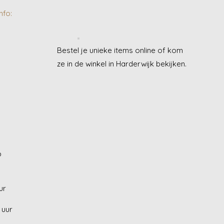
nfo:
Bestel je unieke items online of kom
ze in de winkel in Harderwijk bekijken.
J
p
ur
 uur