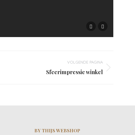
West 
VOLGENDE PAGINA
Sfeerimpressie winkel
BY THIJS WEBSHOP