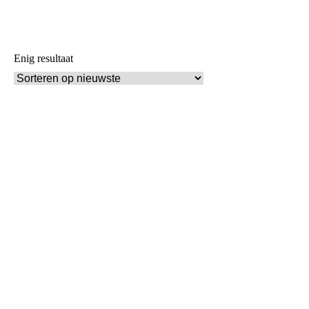
Enig resultaat
Waanzinnige en unieke rundleren Aviator design bankje, 2