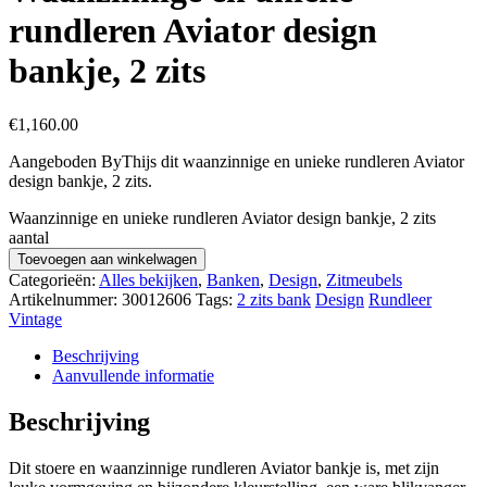
rundleren Aviator design
bankje, 2 zits
€
1,160.00
Aangeboden ByThijs dit waanzinnige en unieke rundleren Aviator
design bankje, 2 zits.
Waanzinnige en unieke rundleren Aviator design bankje, 2 zits
aantal
Toevoegen aan winkelwagen
Categorieën:
Alles bekijken
,
Banken
,
Design
,
Zitmeubels
Artikelnummer:
30012606
Tags:
2 zits bank
Design
Rundleer
Vintage
Beschrijving
Aanvullende informatie
Beschrijving
Dit stoere en waanzinnige rundleren Aviator bankje is, met zijn