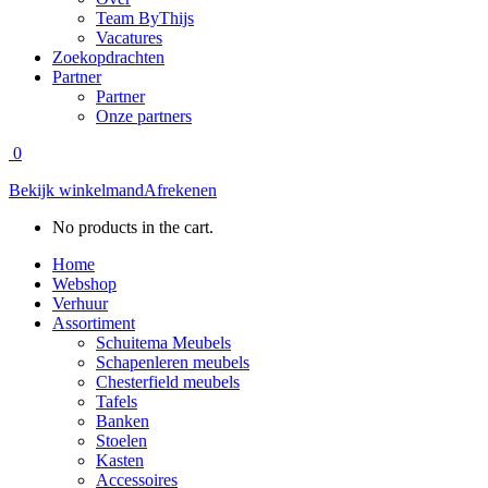
Team ByThijs
Vacatures
Zoekopdrachten
Partner
Partner
Onze partners
0
Bekijk winkelmand
Afrekenen
No products in the cart.
Home
Webshop
Verhuur
Assortiment
Schuitema Meubels
Schapenleren meubels
Chesterfield meubels
Tafels
Banken
Stoelen
Kasten
Accessoires