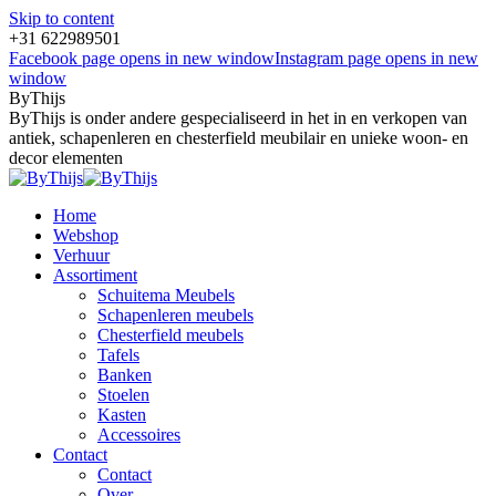
Skip to content
+31 622989501
Facebook page opens in new window
Instagram page opens in new
window
ByThijs
ByThijs is onder andere gespecialiseerd in het in en verkopen van
antiek, schapenleren en chesterfield meubilair en unieke woon- en
decor elementen
Home
Webshop
Verhuur
Assortiment
Schuitema Meubels
Schapenleren meubels
Chesterfield meubels
Tafels
Banken
Stoelen
Kasten
Accessoires
Contact
Contact
Over