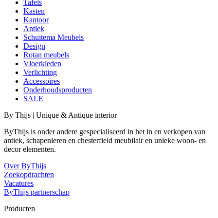
Tafels
Kasten
Kantoor
Antiek
Schuitema Meubels
Design
Rotan meubels
Vloerkleden
Verlichting
Accessoires
Onderhoudsproducten
SALE
By Thijs | Unique & Antique interior
ByThijs is onder andere gespecialiseerd in het in en verkopen van
antiek, schapenleren en chesterfield meubilair en unieke woon- en
decor elementen.
Over ByThijs
Zoekopdrachten
Vacatures
ByThijs partnerschap
Producten