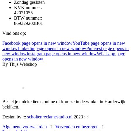
Zondag gesloten
KVK nummer:
42021055
BTW nummer:
869329200B01
Vind ons op:
Facebook page opens in new window
YouTube page opens in new
window
Linkedin page opens in new window
Pinterest page opens in
new window
Instagram page opens in new window
Whatsapp page
opens in new window
By Thijs Webshop
Bestel je unieke items online of kom ze in de winkel in Harderwijk
bekijken.
Design by :::
scholtenreclamestudio.nl
2023 :::
Algemene voorwaarden
I
Verzenden en bezorgen
I