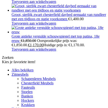
Toevoegen aan winkelwagen
Groot, sierlijk zwart chesterfield daybed gemaakt van rundleer
met een tijdloos en statig voorkomen
€
1,400.00
Toevoegen aan winkelwagen
Grote antieke vergulde schouwspiegel met top patina, 18e
eeuw
€
1,850.00
Oorspronkelijke prijs was:
€1,850.00.
€
1,170.00
Huidige prijs is: €1,170.00.
Toevoegen aan winkelwagen
Zoeken
Kies je favoriete item!
Alles bekijken
Zitmeubels
Schapenleren Meubels
Chesterfield Meubels
Fauteuils
Stoelen
Banken
Hockers
Krukken