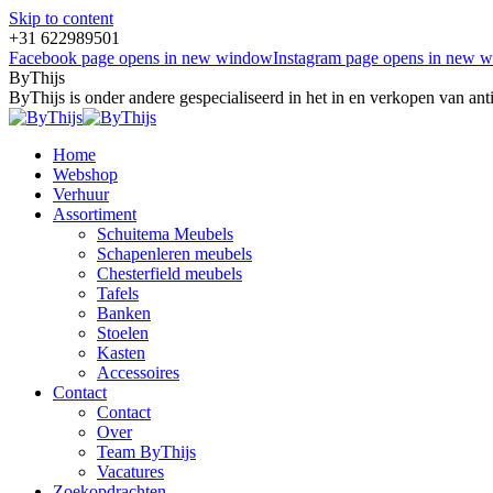
Skip to content
+31 622989501
Facebook page opens in new window
Instagram page opens in new 
ByThijs
ByThijs is onder andere gespecialiseerd in het in en verkopen van an
Home
Webshop
Verhuur
Assortiment
Schuitema Meubels
Schapenleren meubels
Chesterfield meubels
Tafels
Banken
Stoelen
Kasten
Accessoires
Contact
Contact
Over
Team ByThijs
Vacatures
Zoekopdrachten