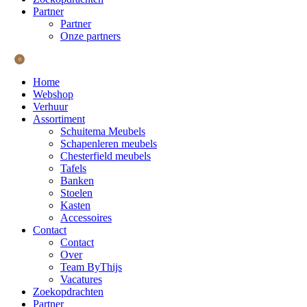
Partner
Partner
Onze partners
0
Home
Webshop
Verhuur
Assortiment
Schuitema Meubels
Schapenleren meubels
Chesterfield meubels
Tafels
Banken
Stoelen
Kasten
Accessoires
Contact
Contact
Over
Team ByThijs
Vacatures
Zoekopdrachten
Partner