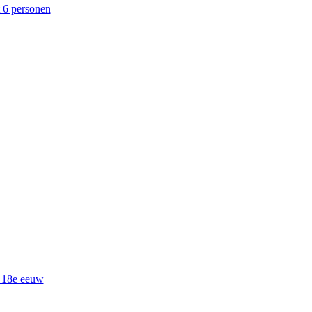
t 6 personen
e 18e eeuw