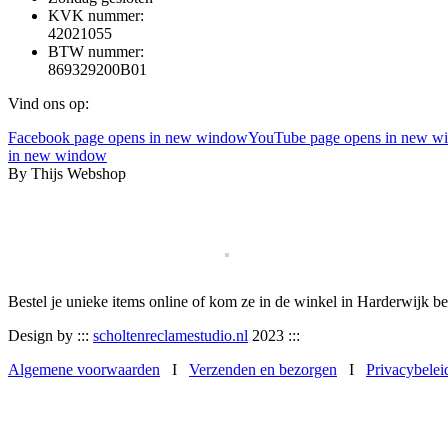
KVK nummer:
42021055
BTW nummer:
869329200B01
Vind ons op:
Facebook page opens in new window
YouTube page opens in new w
in new window
By Thijs Webshop
Bestel je unieke items online of kom ze in de winkel in Harderwijk be
Design by :::
scholtenreclamestudio.nl
2023 :::
Algemene voorwaarden
I
Verzenden en bezorgen
I
Privacybelei