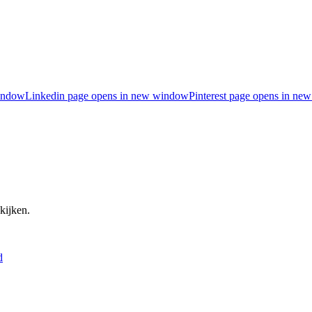
indow
Linkedin page opens in new window
Pinterest page opens in n
kijken.
d