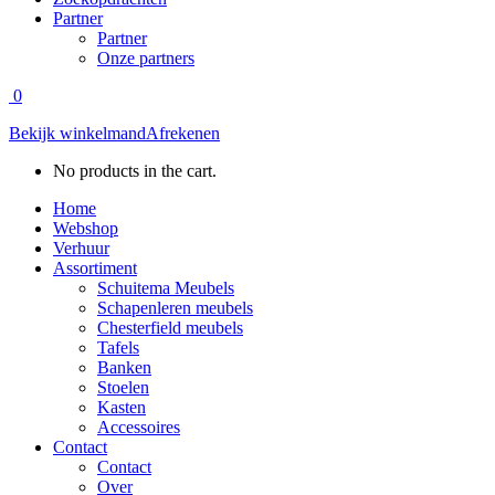
Partner
Partner
Onze partners
0
Bekijk winkelmand
Afrekenen
No products in the cart.
Home
Webshop
Verhuur
Assortiment
Schuitema Meubels
Schapenleren meubels
Chesterfield meubels
Tafels
Banken
Stoelen
Kasten
Accessoires
Contact
Contact
Over