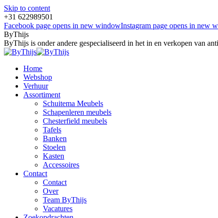
Skip to content
+31 622989501
Facebook page opens in new window
Instagram page opens in new 
ByThijs
ByThijs is onder andere gespecialiseerd in het in en verkopen van an
Home
Webshop
Verhuur
Assortiment
Schuitema Meubels
Schapenleren meubels
Chesterfield meubels
Tafels
Banken
Stoelen
Kasten
Accessoires
Contact
Contact
Over
Team ByThijs
Vacatures
Zoekopdrachten