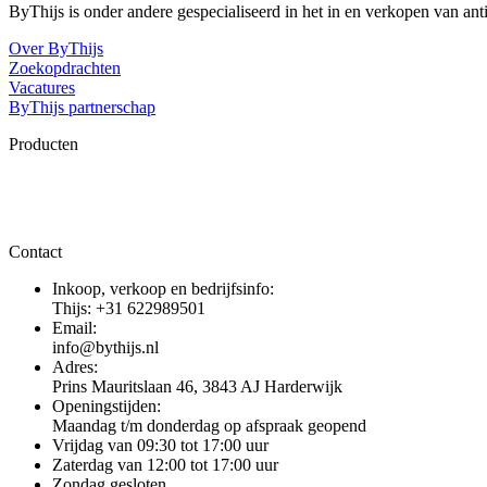
ByThijs is onder andere gespecialiseerd in het in en verkopen van an
Over ByThijs
Zoekopdrachten
Vacatures
ByThijs partnerschap
Producten
Contact
Inkoop, verkoop en bedrijfsinfo:
Thijs: +31 622989501
Email:
info@bythijs.nl
Adres:
Prins Mauritslaan 46, 3843 AJ Harderwijk
Openingstijden:
Maandag t/m donderdag op afspraak geopend
Vrijdag van 09:30 tot 17:00 uur
Zaterdag van 12:00 tot 17:00 uur
Zondag gesloten