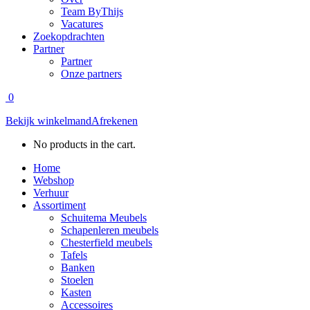
Team ByThijs
Vacatures
Zoekopdrachten
Partner
Partner
Onze partners
0
Bekijk winkelmand
Afrekenen
No products in the cart.
Home
Webshop
Verhuur
Assortiment
Schuitema Meubels
Schapenleren meubels
Chesterfield meubels
Tafels
Banken
Stoelen
Kasten
Accessoires