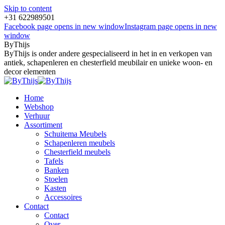
Skip to content
+31 622989501
Facebook page opens in new window
Instagram page opens in new
window
ByThijs
ByThijs is onder andere gespecialiseerd in het in en verkopen van
antiek, schapenleren en chesterfield meubilair en unieke woon- en
decor elementen
Home
Webshop
Verhuur
Assortiment
Schuitema Meubels
Schapenleren meubels
Chesterfield meubels
Tafels
Banken
Stoelen
Kasten
Accessoires
Contact
Contact
Over