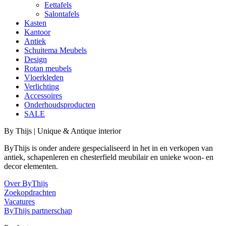
Eettafels
Salontafels
Kasten
Kantoor
Antiek
Schuitema Meubels
Design
Rotan meubels
Vloerkleden
Verlichting
Accessoires
Onderhoudsproducten
SALE
By Thijs | Unique & Antique interior
ByThijs is onder andere gespecialiseerd in het in en verkopen van
antiek, schapenleren en chesterfield meubilair en unieke woon- en
decor elementen.
Over ByThijs
Zoekopdrachten
Vacatures
ByThijs partnerschap