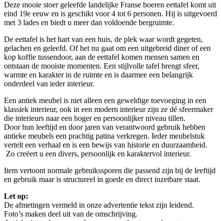
Deze mooie stoer geleefde landelijke Franse boeren eettafel komt uit
eind 19e eeuw en is geschikt voor 4 tot 6 personen. Hij is uitgevoerd
met 3 lades en biedt u meer dan voldoende bergruimte.
De eettafel is het hart van een huis, de plek waar wordt gegeten,
gelachen en geleefd. Of het nu gaat om een uitgebreid diner of een
kop koffie tussendoor, aan de eettafel komen mensen samen en
ontstaan de mooiste momenten. Een stijlvolle tafel brengt sfeer,
warmte en karakter in de ruimte en is daarmee een belangrijk
onderdeel van ieder interieur.
Een antiek meubel is niet alleen een geweldige toevoeging in een
klassiek interieur, ook in een modern interieur zijn ze dé sfeermaker
die interieurs naar een hoger en persoonlijker niveau tillen.
Door hun leeftijd en door jaren van verantwoord gebruik hebben
antieke meubels een prachtig patina verkregen. Ieder meubelstuk
vertelt een verhaal en is een bewijs van historie en duurzaamheid.
Zo creëert u een divers, persoonlijk en karaktervol interieur.
Item vertoont normale gebruikssporen die passend zijn bij de leeftijd
en gebruik maar is structureel in goede en direct inzetbare staat.
Let op:
De afmetingen vermeld in onze advertentie tekst zijn leidend.
Foto’s maken deel uit van de omschrijving.