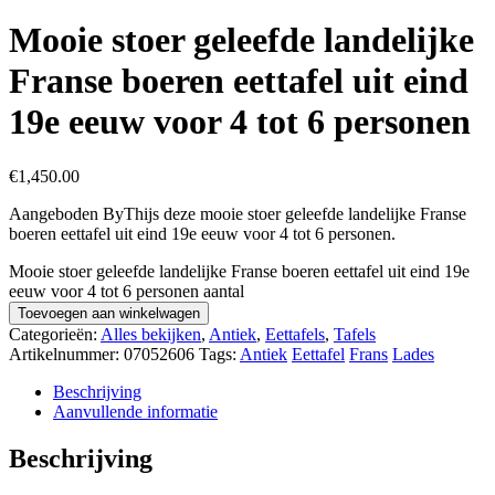
Mooie stoer geleefde landelijke
Franse boeren eettafel uit eind
19e eeuw voor 4 tot 6 personen
€
1,450.00
Aangeboden ByThijs deze mooie stoer geleefde landelijke Franse
boeren eettafel uit eind 19e eeuw voor 4 tot 6 personen.
Mooie stoer geleefde landelijke Franse boeren eettafel uit eind 19e
eeuw voor 4 tot 6 personen aantal
Toevoegen aan winkelwagen
Categorieën:
Alles bekijken
,
Antiek
,
Eettafels
,
Tafels
Artikelnummer:
07052606
Tags:
Antiek
Eettafel
Frans
Lades
Beschrijving
Aanvullende informatie
Beschrijving