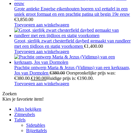
Grote antieke Engelse eikenhouten boeren xxl eettafel in een
uniek groot formaat en een prachtig patina uit begin 19e eeuw
€
3,850.00
Toevoegen aan winkelwagen
Groot, sierlijk zwart chesterfield daybed gemaakt van rundleer
met een tijdloos en statig voorkomen
€
1,400.00
Toevoegen aan winkelwagen
Prachtig ontwerp Maria & Jezus (Vidimus) van een kerkraam,
Jos van Dormolen
€
380.00
Oorspronkelijke prijs was:
€380.00.
€
190.00
Huidige prijs is: €190.00.
Toevoegen aan winkelwagen
Zoeken
Kies je favoriete item!
Alles bekijken
Zitmeubels
Tafels
Sidetables
Bijzettafels