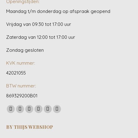
Openingstijden:
Maandag t/m donderdag op afspraak geopend
Vrijdag van 09:30 tot 17:00 uur
Zaterdag van 12:00 tot 17:00 uur
Zondag gesloten
KVK nummer:
42021055
BTW nummer:
869329200B01
Vind ons op:
Facebook
YouTube
Linkedin
Pinterest
Instagram
Whatsapp
page
page
page
page
page
page
BY THIJS WEBSHOP
opens
opens
opens
opens
opens
opens
in
in
in
in
in
in