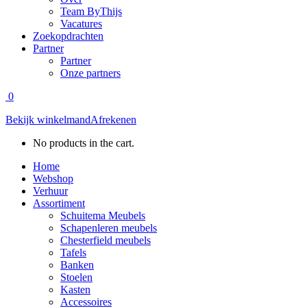
Team ByThijs
Vacatures
Zoekopdrachten
Partner
Partner
Onze partners
0
Bekijk winkelmand
Afrekenen
No products in the cart.
Home
Webshop
Verhuur
Assortiment
Schuitema Meubels
Schapenleren meubels
Chesterfield meubels
Tafels
Banken
Stoelen
Kasten
Accessoires