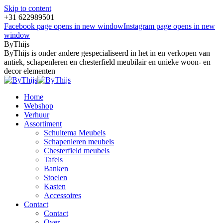
Skip to content
+31 622989501
Facebook page opens in new window
Instagram page opens in new
window
ByThijs
ByThijs is onder andere gespecialiseerd in het in en verkopen van
antiek, schapenleren en chesterfield meubilair en unieke woon- en
decor elementen
Home
Webshop
Verhuur
Assortiment
Schuitema Meubels
Schapenleren meubels
Chesterfield meubels
Tafels
Banken
Stoelen
Kasten
Accessoires
Contact
Contact
Over