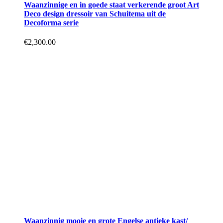
Waanzinnige en in goede staat verkerende groot Art
Deco design dressoir van Schuitema uit de
Decoforma serie
€
2,300.00
Waanzinnig mooie en grote Engelse antieke kast/