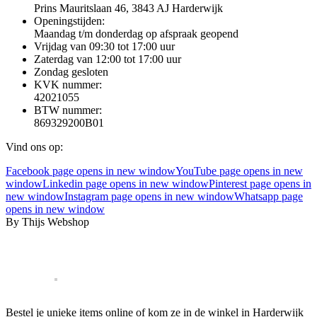
Prins Mauritslaan 46, 3843 AJ Harderwijk
Openingstijden:
Maandag t/m donderdag op afspraak geopend
Vrijdag van 09:30 tot 17:00 uur
Zaterdag van 12:00 tot 17:00 uur
Zondag gesloten
KVK nummer:
42021055
BTW nummer:
869329200B01
Vind ons op:
Facebook page opens in new window
YouTube page opens in new
window
Linkedin page opens in new window
Pinterest page opens in
new window
Instagram page opens in new window
Whatsapp page
opens in new window
By Thijs Webshop
Bestel je unieke items online of kom ze in de winkel in Harderwijk