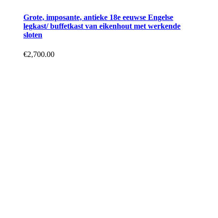
Grote, imposante, antieke 18e eeuwse Engelse
legkast/ buffetkast van eikenhout met werkende
sloten
€
2,700.00