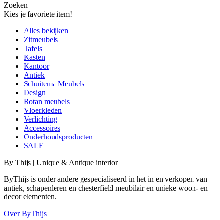
Zoeken
Kies je favoriete item!
Alles bekijken
Zitmeubels
Tafels
Kasten
Kantoor
Antiek
Schuitema Meubels
Design
Rotan meubels
Vloerkleden
Verlichting
Accessoires
Onderhoudsproducten
SALE
By Thijs | Unique & Antique interior
ByThijs is onder andere gespecialiseerd in het in en verkopen van
antiek, schapenleren en chesterfield meubilair en unieke woon- en
decor elementen.
Over ByThijs