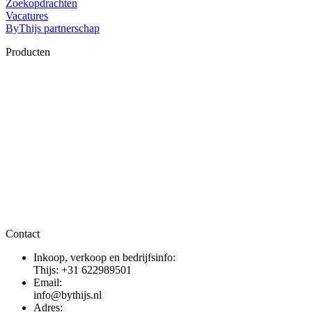
Zoekopdrachten
Vacatures
ByThijs partnerschap
Producten
Contact
Inkoop, verkoop en bedrijfsinfo:
Thijs: +31 622989501
Email:
info@bythijs.nl
Adres: