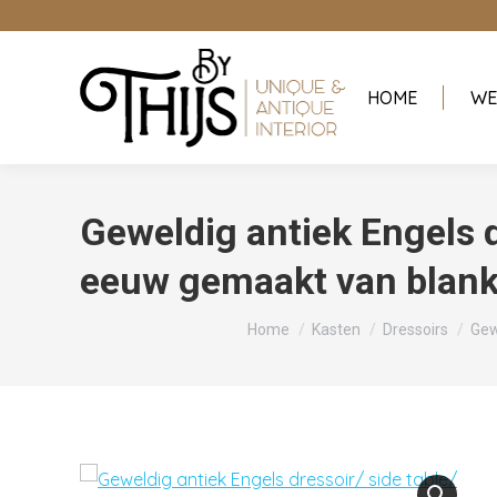
HOME
WE
Geweldig antiek Engels d
eeuw gemaakt van blank
Je bent hier:
Home
Kasten
Dressoirs
Gew