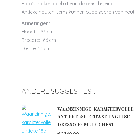
Foto’s maken deel uit van de omschrijving.
Antieke houten items kunnen oude sporen van hou
Afmetingen:
Hoogte: 93 cm
Breedte: 166 cm
Diepte: 51 cm
ANDERE SUGGESTIES…
WAANZINNIGE, KARAKTERVOLLE
ANTIEKE 18E EEUWSE ENGELSE
DRESSOIR/ MULE CHEST