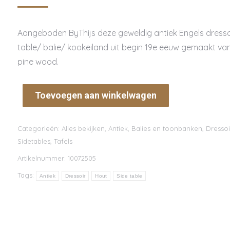
Aangeboden ByThijs deze geweldig antiek Engels dresso
table/ balie/ kookeiland uit begin 19e eeuw gemaakt va
pine wood.
Toevoegen aan winkelwagen
Categorieën:
Alles bekijken
,
Antiek
,
Balies en toonbanken
,
Dressoi
Sidetables
,
Tafels
Artikelnummer:
10072505
Tags:
Antiek
Dressoir
Hout
Side table