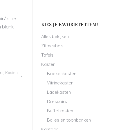
ir/ side
KIES JE FAVORIETE ITEM!
n blank
Alles bekijken
Zitmeubels
Tafels
Kasten
rs
,
Kasten
,
Boekenkasten
Vitrinekasten
Ladekasten
Dressoirs
Buffetkasten
Balies en toonbanken
Kantoor