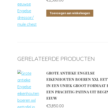
€
2,360.00
Toevoegen aan winkelwagen
GERELATEERDE PRODUCTEN
GROTE ANTIEKE ENGELSE
EIKENHOUTEN BOEREN XXL EET
IN EEN UNIEK GROOT FORMAAT 
EEN PRACHTIG PATINA UIT BEGIN
EEUW
€
3,850.00