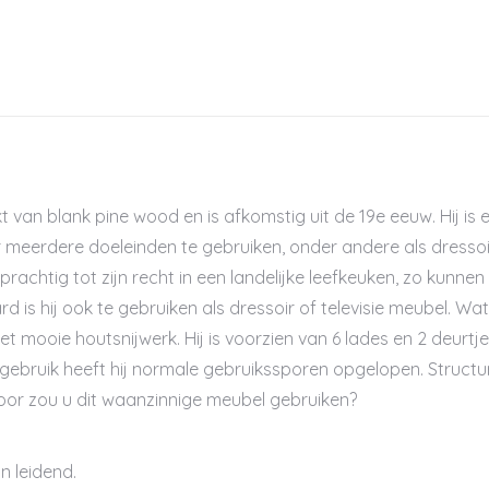
 van blank pine wood en is afkomstig uit de 19e eeuw. Hij is 
or meerdere doeleinden te gebruiken, onder andere als dressoi
 prachtig tot zijn recht in een landelijke leefkeuken, zo kunnen
d is hij ook te gebruiken als dressoir of televisie meubel. Wa
 het mooie houtsnijwerk. Hij is voorzien van 6 lades en 2 deurtj
bruik heeft hij normale gebruikssporen opgelopen. Structuree
oor zou u dit waanzinnige meubel gebruiken?
n leidend.