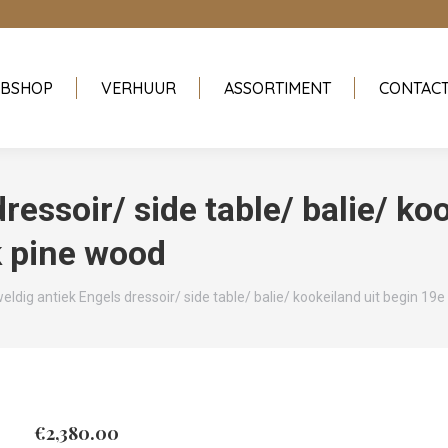
BSHOP
VERHUUR
ASSORTIMENT
CONTAC
ressoir/ side table/ balie/ ko
 pine wood
eldig antiek Engels dressoir/ side table/ balie/ kookeiland uit begin 
€
2,380.00