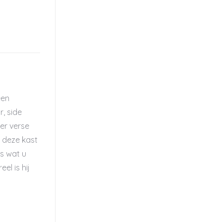
een
r, side
 er verse
t deze kast
es wat u
l is hij