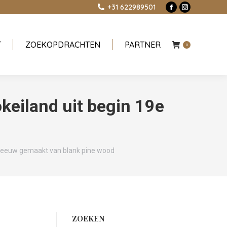
+31 622989501
Facebook
Instagram
page
page
opens
opens
T
ZOEKOPDRACHTEN
PARTNER
in
in
0
new
new
window
window
okeiland uit begin 19e
19e eeuw gemaakt van blank pine wood
ZOEKEN