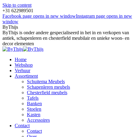
Skip to content
+31 622989501
Facebook page opens in new window
Instagram page opens in new
window
ByThijs
ByThijs is onder andere gespecialiseerd in het in en verkopen van
antiek, schapenleren en chesterfield meubilair en unieke woon- en
decor elementen
Home
Webshop
Verhuur
Assortiment
Schuitema Meubels
Schapenleren meubels
Chesterfield meubels
Tafels
Banken
Stoelen
Kasten
Accessoires
Contact
Contact
Over