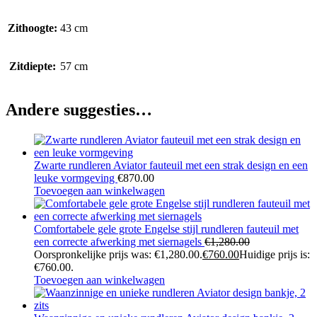
Zithoogte:
43 cm
Zitdiepte:
57 cm
Andere suggesties…
Zwarte rundleren Aviator fauteuil met een strak design en een
leuke vormgeving
€
870.00
Toevoegen aan winkelwagen
Comfortabele gele grote Engelse stijl rundleren fauteuil met
een correcte afwerking met siernagels
€
1,280.00
Oorspronkelijke prijs was: €1,280.00.
€
760.00
Huidige prijs is:
€760.00.
Toevoegen aan winkelwagen