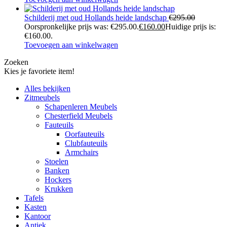
Schilderij met oud Hollands heide landschap
€
295.00
Oorspronkelijke prijs was: €295.00.
€
160.00
Huidige prijs is:
€160.00.
Toevoegen aan winkelwagen
Zoeken
Kies je favoriete item!
Alles bekijken
Zitmeubels
Schapenleren Meubels
Chesterfield Meubels
Fauteuils
Oorfauteuils
Clubfauteuils
Armchairs
Stoelen
Banken
Hockers
Krukken
Tafels
Kasten
Kantoor
Antiek