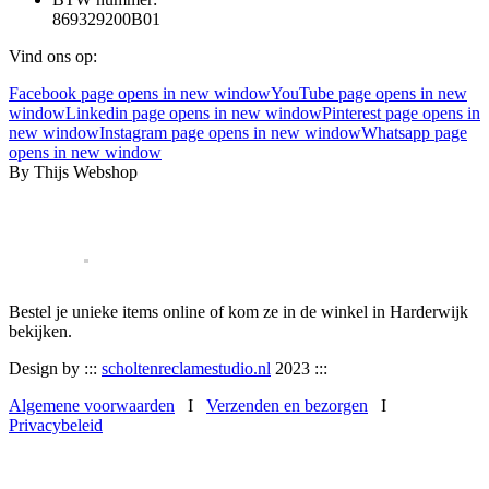
869329200B01
Vind ons op:
Facebook page opens in new window
YouTube page opens in new
window
Linkedin page opens in new window
Pinterest page opens in
new window
Instagram page opens in new window
Whatsapp page
opens in new window
By Thijs Webshop
Bestel je unieke items online of kom ze in de winkel in Harderwijk
bekijken.
Design by :::
scholtenreclamestudio.nl
2023 :::
Algemene voorwaarden
I
Verzenden en bezorgen
I
Privacybeleid