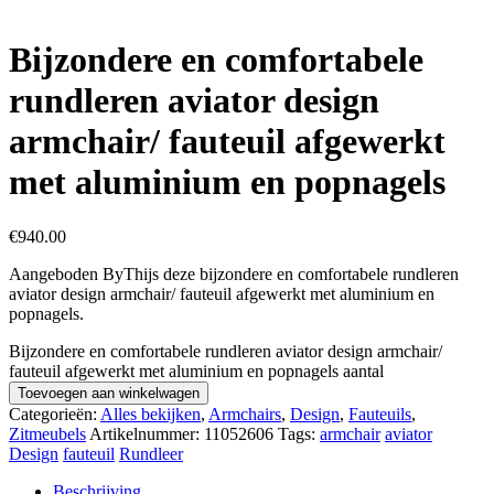
Bijzondere en comfortabele
rundleren aviator design
armchair/ fauteuil afgewerkt
met aluminium en popnagels
€
940.00
Aangeboden ByThijs deze bijzondere en comfortabele rundleren
aviator design armchair/ fauteuil afgewerkt met aluminium en
popnagels.
Bijzondere en comfortabele rundleren aviator design armchair/
fauteuil afgewerkt met aluminium en popnagels aantal
Toevoegen aan winkelwagen
Categorieën:
Alles bekijken
,
Armchairs
,
Design
,
Fauteuils
,
Zitmeubels
Artikelnummer:
11052606
Tags:
armchair
aviator
Design
fauteuil
Rundleer
Beschrijving