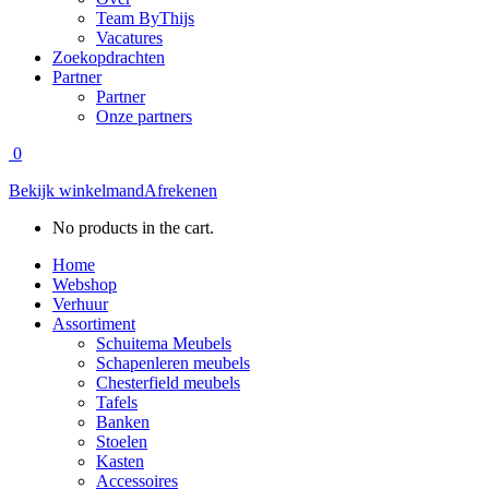
Team ByThijs
Vacatures
Zoekopdrachten
Partner
Partner
Onze partners
0
Bekijk winkelmand
Afrekenen
No products in the cart.
Home
Webshop
Verhuur
Assortiment
Schuitema Meubels
Schapenleren meubels
Chesterfield meubels
Tafels
Banken
Stoelen
Kasten
Accessoires