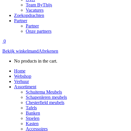
Team ByThijs
Vacatures
Zoekopdrachten
Partner
Partner
Onze partners
0
Bekijk winkelmand
Afrekenen
No products in the cart.
Home
Webshop
Verhuur
Assortiment
Schuitema Meubels
Schapenleren meubels
Chesterfield meubels
Tafels
Banken
Stoelen
Kasten
Accessoires