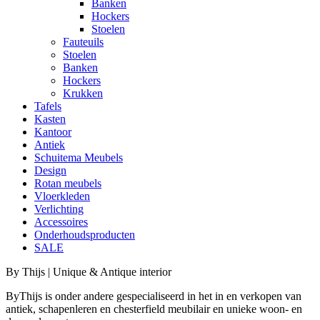
Banken
Hockers
Stoelen
Fauteuils
Stoelen
Banken
Hockers
Krukken
Tafels
Kasten
Kantoor
Antiek
Schuitema Meubels
Design
Rotan meubels
Vloerkleden
Verlichting
Accessoires
Onderhoudsproducten
SALE
By Thijs | Unique & Antique interior
ByThijs is onder andere gespecialiseerd in het in en verkopen van
antiek, schapenleren en chesterfield meubilair en unieke woon- en