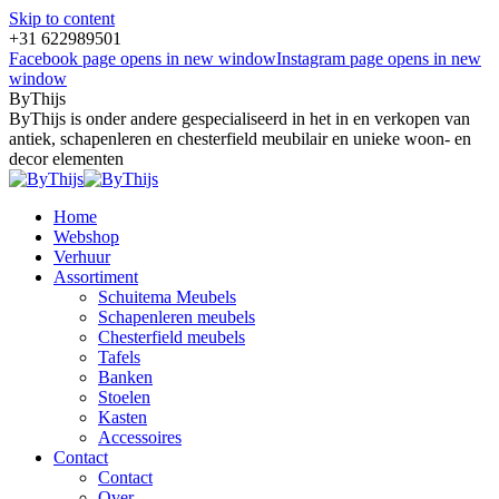
Skip to content
+31 622989501
Facebook page opens in new window
Instagram page opens in new
window
ByThijs
ByThijs is onder andere gespecialiseerd in het in en verkopen van
antiek, schapenleren en chesterfield meubilair en unieke woon- en
decor elementen
Home
Webshop
Verhuur
Assortiment
Schuitema Meubels
Schapenleren meubels
Chesterfield meubels
Tafels
Banken
Stoelen
Kasten
Accessoires
Contact
Contact
Over