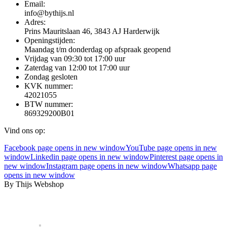
Email:
info@bythijs.nl
Adres:
Prins Mauritslaan 46, 3843 AJ Harderwijk
Openingstijden:
Maandag t/m donderdag op afspraak geopend
Vrijdag van 09:30 tot 17:00 uur
Zaterdag van 12:00 tot 17:00 uur
Zondag gesloten
KVK nummer:
42021055
BTW nummer:
869329200B01
Vind ons op:
Facebook page opens in new window
YouTube page opens in new
window
Linkedin page opens in new window
Pinterest page opens in
new window
Instagram page opens in new window
Whatsapp page
opens in new window
By Thijs Webshop