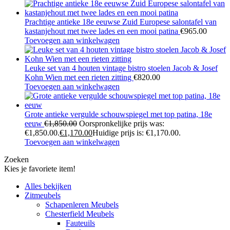
Prachtige antieke 18e eeuwse Zuid Europese salontafel van
kastanjehout met twee lades en een mooi patina
€
965.00
Toevoegen aan winkelwagen
Leuke set van 4 houten vintage bistro stoelen Jacob & Josef
Kohn Wien met een rieten zitting
€
820.00
Toevoegen aan winkelwagen
Grote antieke vergulde schouwspiegel met top patina, 18e
eeuw
€
1,850.00
Oorspronkelijke prijs was:
€1,850.00.
€
1,170.00
Huidige prijs is: €1,170.00.
Toevoegen aan winkelwagen
Zoeken
Kies je favoriete item!
Alles bekijken
Zitmeubels
Schapenleren Meubels
Chesterfield Meubels
Fauteuils