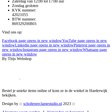
Zaterdag van 12:00 tot 17:00 uur
Zondag gesloten
KVK nummer:
42021055
BTW nummer:
869329200B01
Vind ons op:
Facebook page opens in new window
YouTube page opens in new
window
Linkedin page opens in new window
Pinterest page opens in
new window
Instagram page opens in new window
Whatsapp page
opens in new window
By Thijs Webshop
Bestel je unieke items online of kom ze in de winkel in Harderwijk
bekijken.
Design by :::
scholtenreclamestudio.nl
2023 :::