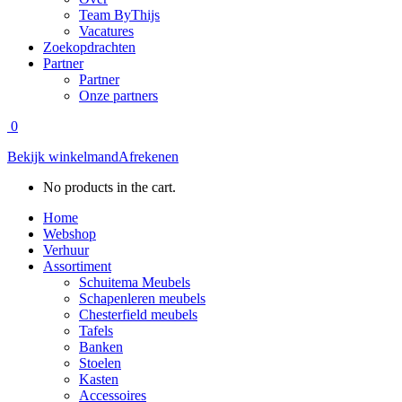
Team ByThijs
Vacatures
Zoekopdrachten
Partner
Partner
Onze partners
0
Bekijk winkelmand
Afrekenen
No products in the cart.
Home
Webshop
Verhuur
Assortiment
Schuitema Meubels
Schapenleren meubels
Chesterfield meubels
Tafels
Banken
Stoelen
Kasten
Accessoires