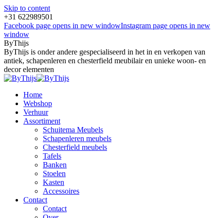
Skip to content
+31 622989501
Facebook page opens in new window
Instagram page opens in new
window
ByThijs
ByThijs is onder andere gespecialiseerd in het in en verkopen van
antiek, schapenleren en chesterfield meubilair en unieke woon- en
decor elementen
Home
Webshop
Verhuur
Assortiment
Schuitema Meubels
Schapenleren meubels
Chesterfield meubels
Tafels
Banken
Stoelen
Kasten
Accessoires
Contact
Contact
Over