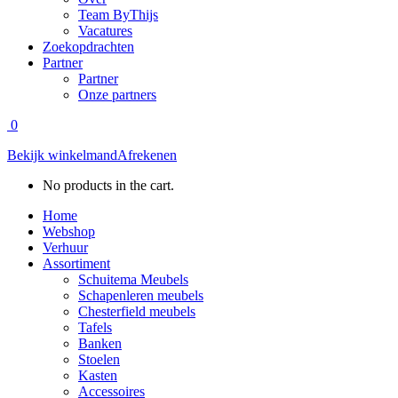
Team ByThijs
Vacatures
Zoekopdrachten
Partner
Partner
Onze partners
0
Bekijk winkelmand
Afrekenen
No products in the cart.
Home
Webshop
Verhuur
Assortiment
Schuitema Meubels
Schapenleren meubels
Chesterfield meubels
Tafels
Banken
Stoelen
Kasten
Accessoires