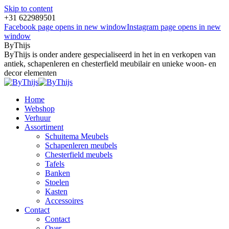
Skip to content
+31 622989501
Facebook page opens in new window
Instagram page opens in new
window
ByThijs
ByThijs is onder andere gespecialiseerd in het in en verkopen van
antiek, schapenleren en chesterfield meubilair en unieke woon- en
decor elementen
Home
Webshop
Verhuur
Assortiment
Schuitema Meubels
Schapenleren meubels
Chesterfield meubels
Tafels
Banken
Stoelen
Kasten
Accessoires
Contact
Contact
Over