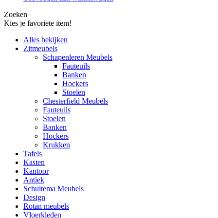
Zoeken
Kies je favoriete item!
Alles bekijken
Zitmeubels
Schapenleren Meubels
Fauteuils
Banken
Hockers
Stoelen
Chesterfield Meubels
Fauteuils
Stoelen
Banken
Hockers
Krukken
Tafels
Kasten
Kantoor
Antiek
Schuitema Meubels
Design
Rotan meubels
Vloerkleden